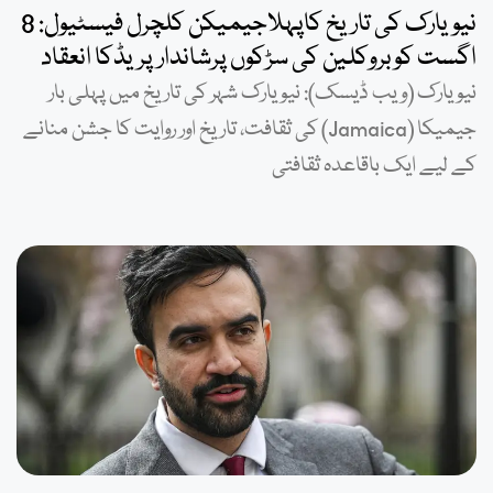
نیویارک کی تاریخ کاپہلاجیمیکن کلچرل فیسٹیول: 8
اگست کوبروکلین کی سڑکوں پرشاندارپریڈکا انعقاد
نیویارک (ویب ڈیسک): نیویارک شہر کی تاریخ میں پہلی بار
جیمیکا (Jamaica) کی ثقافت، تاریخ اور روایت کا جشن منانے
کے لیے ایک باقاعدہ ثقافتی