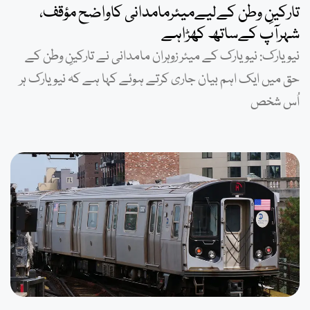
تارکینِ وطن کےلیےمیئرمامدانی کاواضح مؤقف،
شہرآپ کےساتھ کھڑاہے
نیویارک: نیویارک کے میئر زوہران مامدانی نے تارکینِ وطن کے
حق میں ایک اہم بیان جاری کرتے ہوئے کہا ہے کہ نیویارک ہر
اُس شخص