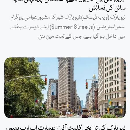
سائن کی نمائش
نیویارک (ویب ڈیسک):نیویارک شہر کا مشہور عوامی پروگرام
‘سمر اسٹریٹس’ (Summer Streets) اپنے دوسرے ہفتے
میں داخل ہو گیا ہے، جس کے تحت مین ہٹن
نیویارک کی تاریخی’فلیٹ آئرن‘عمارت اب ارب پتیوں