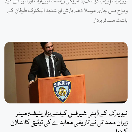
نیویارک (ویب ڈیسک): امریکی ریاست نیویارک اور اس کے گرد
و نواح میں جاری موسلا دھار بارش اور شدید الیکٹرک طوفان کے
باعث مسافر بردار
نیویارک کےڈپٹی شیرفس کیلئےبڑاریلیف: میئر
زہران ممدانی نےتاریخی معاہدےکی توثیق کااعلان