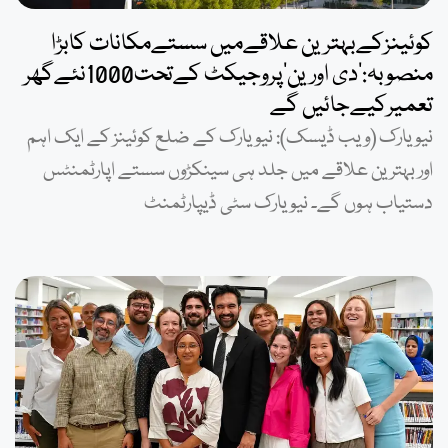
کوئینزکےبہترین علاقےمیں سستےمکانات کابڑا
منصوبہ:’دی اورین’پروجیکٹ کےتحت1000نئےگھر
تعمیرکیےجائیں گے
نیویارک (ویب ڈیسک): نیویارک کے ضلع کوئینز کے ایک اہم
اور بہترین علاقے میں جلد ہی سینکڑوں سستے اپارٹمنٹس
دستیاب ہوں گے۔ نیویارک سٹی ڈیپارٹمنٹ