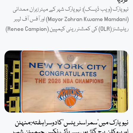
کردیا
نیویارک (ویب ڈیسک): نیویارک شہر کے میئر زہران ممدانی
(Mayor Zohran Kwame Mamdani) اور آفس آف لیبر
ریلیشنز (OLR) کی کمشنر رینی کیمپین (Renee Campion)
نیویارک میں’سمراسٹریٹس’کادوسراہفتہ:منہٹن
اوربروکلن برج گاڑیوں سےپاک،نکس چیمپئن شپ