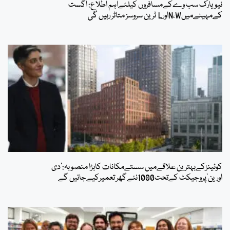
نیویارک سب وےکےمسافروں کیلئےاہم اطلاع: اگست
کےمہینےمیںN،WاورL ٹرین سروسز متاثر رہیں گی
کوئینزکےبہترین علاقےمیں سستےمکانات کابڑا منصوبہ:’دی
اورین’پروجیکٹ کےتحت1000نئےگھر تعمیرکیےجائیں گے