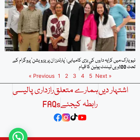
نیویارک میں کرایہ داروں کی بڑی کامیابی: ’پارٹنرز ان پریزرویشن‘ پروگرام کے
تحت 100ویں ٹیننٹ یونین کا قیام
1
2
3
4
5
Next »
« Previous
اشتہار دیں
ہمارے متعلق
رازداری پالیسی
رابطہ کیجئے
FAQs