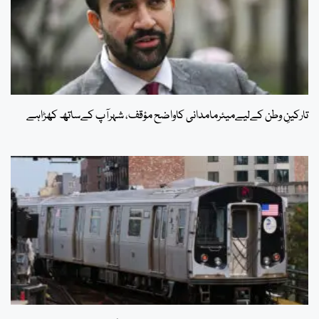
تارکینِ وطن کےلیےمیئرمامدانی کاواضح مؤقف، شہرآپ کےساتھ کھڑاہے