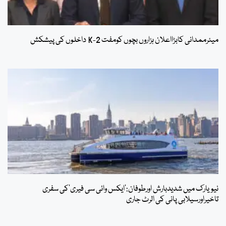
میئرممدانی کابڑااعلان ہزاروں بچوں کومفت 2-K داخلوں کی پیشکش
نیویارک میں شدیدبارش اورطوفان:’ایکس وائی سی فیری‘کی سفری
تاخیراورسیلابی پانی کی الرٹ جاری