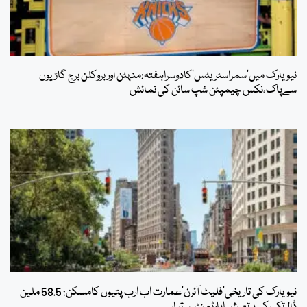
نیویارک میں’سمراسٹریٹس’کادوسراہفتہ:منہٹن اوربروکلن برج گاڑیوں
سےپاک،نکس چیمپئن شپ سائن کی نمائش
نیویارک کی تاریخی’فلیٹ آئرن‘عمارت اب ارب پتیوں کامسکن: 58.5 ملین