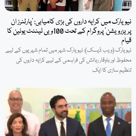
نیویارک میں کرایہ داروں کی بڑی کامیابی: ’پارٹنرز ان
پریزرویشن‘ پروگرام کے تحت 100ویں ٹیننٹ یونین کا
قیام
نیویارک (ویب ڈیسک): نیویارک شہر میں تمام شہریوں کے لیے
محفوظ اور باوقار رہائش کی فراہمی کے لیے کرایہ داروں کی
تنظیم سازی کا ایک