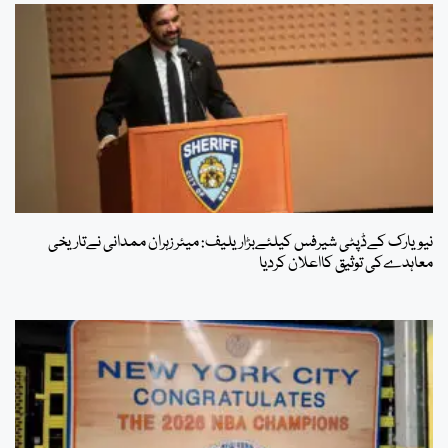
نیویارک کےڈپٹی شیرفس کیلئےبڑاریلیف: میئر زہران ممدانی نےتاریخی
معاہدےکی توثیق کااعلان کردیا