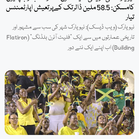
کامسکن: 58.5 ملین ڈالرتک کےپرتعیش اپارٹمنٹس
تیار
نیویارک (ویب ڈیسک): نیویارک شہر کی سب سے مشہور اور
تاریخی عمارتوں میں سے ایک ”فلیٹ آئرن بلڈنگ“ (Flatiron
Building) اب اپنے ایک نئے دور