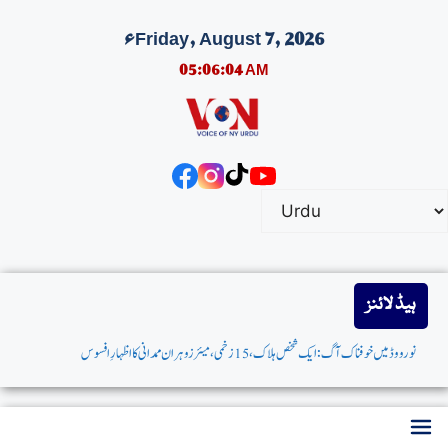
Friday, August 7, 2026ء
05:06:05 AM
ہیڈ لائنز
نورووڈمیں خوفناک آگ:ایک شخص ہلاک،15 زخمی، میئرزوہران ممدانی کااظہارِافسوس