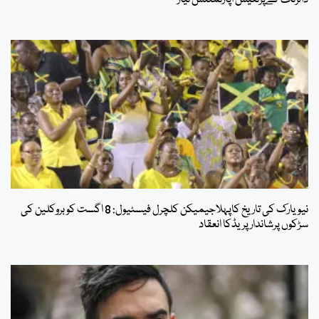
ڈالرتک کےپرتعیش اپارٹمنٹس تیار
نیویارک کی تاریخ کاپہلاجیمیکن کلچرل فیسٹیول: 8 اگست کوبروکلین کی
سڑکوں پرشاندارپریڈکا انعقاد