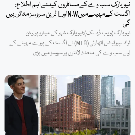
نیویارک سب وےکےمسافروں کیلئےاہم اطلاع:
اگست کےمہینےمیںN،WاورL ٹرین سروسز متاثر رہیں
گی
نیویارک (ویب ڈیسک):نیویارک شہر کے میٹروپولیٹن
ٹرانسپورٹیشن اتھارٹی (MTA) نے اگست کے پورے مہینے کے
لیے سب وے کی متعدد لائنوں پر سروسز میں بڑی