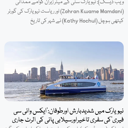
ویب ڈیسک): نیویارک سٹی کے میئر زہران کوامے ممدانی
(Zohran Kwame Mamdani) اور ریاست نیویارک کی گورنر
کیتھی ہوچل (Kathy Hochul) نے شہر کی تاریخ
نیویارک میں شدیدبارش اورطوفان:’ایکس وائی سی
فیری‘کی سفری تاخیراورسیلابی پانی کی الرٹ جاری