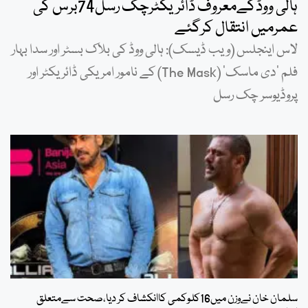
ہالی ووڈکےمعروف ڈائریکٹرچک رسل74برس کی
عمرمیں انتقال کرگئے
لاس اینجلس (ویب ڈیسک): ہالی ووڈ کی بلاک بسٹر اور سدا بہار
فلم ’دی ماسک‘ (The Mask) کے نامور امریکی ڈائریکٹر اور
پروڈیوسر چک رسل
سلمان خان نےوزن میں16کلوکمی کاانکشاف کر دیا،صحت سےمتعلق