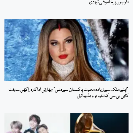
افواہوں پرخاموشی توڑدی
”اپنےملک سےزیادہ محبت پاکستان سےملی“: بھارتی اداکارہ راکھی ساونت
کابی بی سی کو انٹرویو،ویڈیووائرل