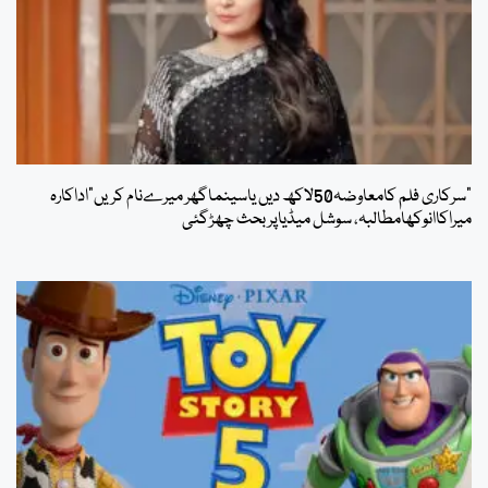
”سرکاری فلم کامعاوضہ50لاکھ دیں یاسینماگھر میرےنام کریں“اداکارہ
میراکاانوکھامطالبہ، سوشل میڈیاپربحث چھڑگئی