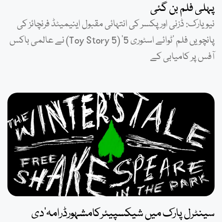
پہلی فلم بن گئی
نیویارک: ڈزنی اور پکسر کی انتہائی مقبول اینیمیٹڈ فرنچائز کی
پانچویں فلم ’ٹوائے اسٹوری 5‘ (Toy Story 5) نے عالمی باکس
آفس پر کامیابی کے
سینٹرل پارک میں شیکسپیئرکامشہورڈرامہ’دی