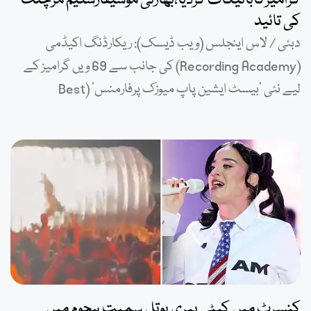
گرامیزکابائیکاٹ کردیا،بھارتی موسیقارسلیم مرچنٹ
کی تائید
دبئی / لاس اینجلس (ویب ڈیسک): ریکارڈنگ اکیڈمی
(Recording Academy) کی جانب سے 69 ویں گرامیز کے
لیے نئی ’بیسٹ ایشین پاپ میوزک پرفارمنس‘ (Best
کنسرٹ میں کیٹی پیری بوتل سمیت ہجوم میں