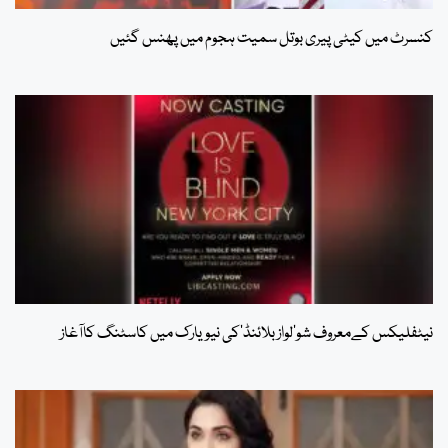
کنسرٹ میں کیٹی پیری بوتل سمیت ہجوم میں پھنس گئیں
نیٹفلیکس کےمعروف شو’لوازبلائنڈ‘کی نیویارک میں کاسٹنگ کاآغاز