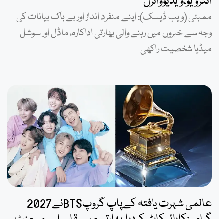
انٹرویو،ویڈیووائرل
ممبئی (ویب ڈیسک): اپنے منفرد انداز اور بے باک بیانات کی
وجہ سے خبروں میں رہنے والی بھارتی اداکارہ، ماڈل اور سوشل
میڈیا شخصیت راکھی
عالمی شہرت یافتہ کےپاپ گروپBTSنے2027