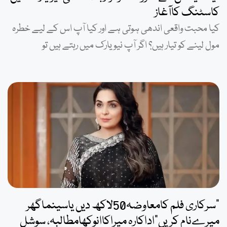
کاسٹنگ کاآغاز
کیا محبت واقعی اندھی ہوتی ہے اور کیا آپ اس کے لیے خطرہ
مول لینے کو تیار ہیں؟ اگر آپ نیویارک میں رہتے ہیں تو
”سرکاری فلم کامعاوضہ50لاکھ دیں یاسینماگھر
میرےنام کریں“اداکارہ میراکاانوکھامطالبہ، سوشل