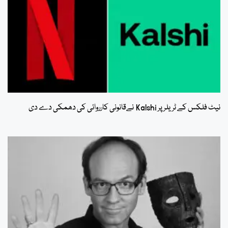
نیٹ فلکس کے ٹریلر پر Kalshi نےقانونی کارروائی کی دھمکی دے دی