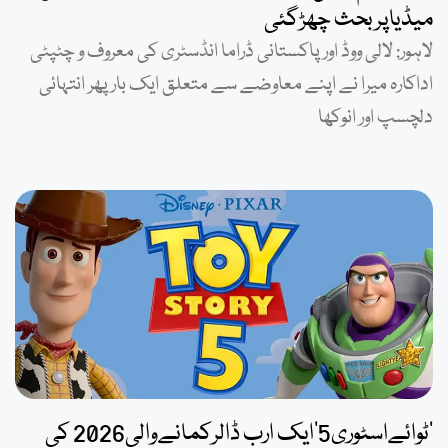
میڈیاپربحث چھڑگئی
لاہور: لالی ووڈ اور پاکستانی ڈراما انڈسٹری کی معروف و چٹپٹی
اداکارہ میرا نے اپنے معاوضے سے متعلق ایک بار پھر انتہائی
دلچسپ اور انوکھا
’ٹوائےاسٹوری5‘ایک ارب ڈالرکمانےوالی2026 کی