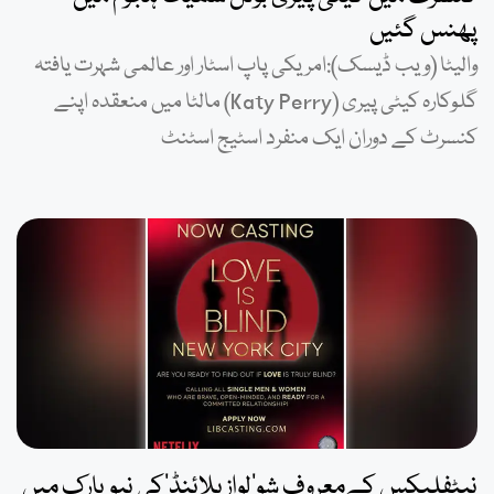
پھنس گئیں
والیٹا (ویب ڈیسک):امریکی پاپ اسٹار اور عالمی شہرت یافتہ
گلوکارہ کیٹی پیری (Katy Perry) مالٹا میں منعقدہ اپنے
کنسرٹ کے دوران ایک منفرد اسٹیج اسٹنٹ
نیٹفلیکس کےمعروف شو’لوازبلائنڈ‘کی نیویارک میں