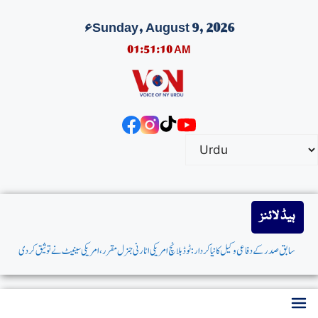
Sunday, August 9, 2026ء
01:51:11 AM
ہیڈ لائنز
سابق صدر کےدفاعی وکیل کانیاکردار:ٹوڈبلانچ امریکی اٹارنی جنرل مقرر،امریکی سینیٹ نے توثیق کردی