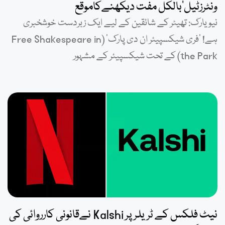
ونٹرزٹیل’بالکل مفت دیکھنےکاموقع
نیویارک: تھیٹر کے شائقین کے لیے ایک زبردست خوشخبری
ہے! ‘فری شیکسپیئر ان دی پارک’ (Free Shakespeare in
the Park) کے تحت شیکسپیئر کے مشہور
نیٹ فلکس کے ٹریلر پر Kalshi نےقانونی کارروائی کی