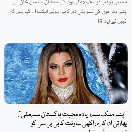
ممبئی (ویب ڈیسک): بالی ووڈ کے سلطان سلمان خان نے
اپنے مداحوں کی تشویش دور کرتے ہوئے انکشاف کیا ہے کہ
انہوں نے اپنا 16
”اپنےملک سےزیادہ محبت پاکستان سےملی“:
بھارتی اداکارہ راکھی ساونت کابی بی سی کو