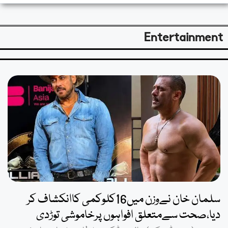
Entertainment
سلمان خان نےوزن میں16کلوکمی کاانکشاف کر
دیا،صحت سےمتعلق افواہوں پرخاموشی توڑدی