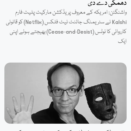
دھمکی دے دی
واشنگٹن: امریکہ کے معروف پریڈکشن مارکیٹ پلیٹ فارم
Kalshi نے سٹریمنگ جائنٹ نیٹ فلکس (Netflix) کو قانونی
کارروائی کا نوٹس (Cease-and-Desist) بھیجتے ہوئے اپنی
ایک