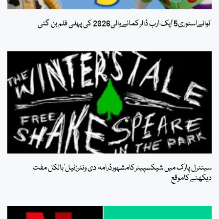
’ٹوائےاسٹوری5‘ایک ارب ڈالرکمانےوالی2026 کی پہلی فلم بن گئی
سینٹرل پارک میں شیکسپیئرکامشہورڈرامہ’دی ونٹرزٹیل’بالکل مفت
دیکھنےکاموقع