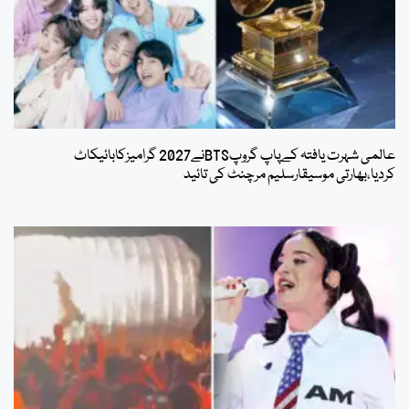
عالمی شہرت یافتہ کےپاپ گروپBTSنے2027 گرامیزکابائیکاٹ
کردیا،بھارتی موسیقارسلیم مرچنٹ کی تائید