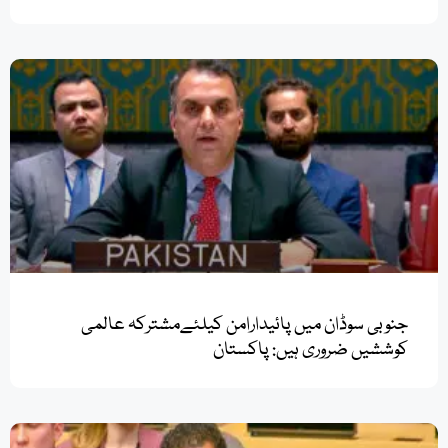
جنوبی سوڈان میں پائیدارامن کیلئےمشترکہ عالمی
کوششیں ضروری ہیں: پاکستان