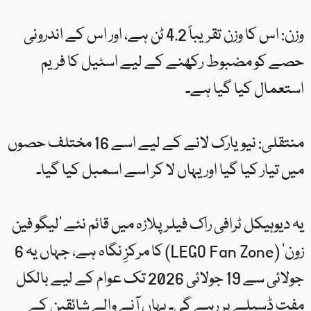
وزن: اس کا وزن تقریباً 4.2 ٹن ہے، اور اس کے اندرونی
حصے کو مضبوط رکھنے کے لیے اسٹیل کا فریم
استعمال کیا گیا ہے۔
منتقلی: نیویارک لانے کے لیے اسے 16 مختلف حصوں
میں تیار کیا گیا اور یہاں لا کر اسے اسمبل کیا گیا۔
یہ دیوہیکل ٹرافی راک فیلر پلازہ میں قائم نئے ‘لیگو فین
زون’ (LEGO Fan Zone) کا مرکزِ نگاہ ہے، جہاں یہ 6
جولائی سے 19 جولائی 2026 تک عوام کے لیے بالکل
مفت ڈسپلے پر رہے گی۔ یہاں آنے والے شائقین کے