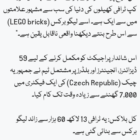
کپ ٹرافی کھیلوں کی دنیا کی سب سے مشہور علامتوں
میں سے ایک ہے۔ اسے لیگو برکس (LEGO bricks)
سے اس طرح بنتے دیکھنا واقعی ناقابل یقین ہے۔”
اس شاندار پراجیکٹ کو مکمل کرنے کے لیے 59
ڈیزائنرز، انجینئرز اور بلڈرز پر مشتمل ٹیم نے جمہوریہ
چیک (Czech Republic) کی ایک فیکٹری میں
7,000 گھنٹے سے زیادہ وقت تک کام کیا۔
کل بلاکس: یہ ٹرافی 13 لاکھ 60 ہزار سے زائد لیگو
برکس سے بنائی گئی ہے۔