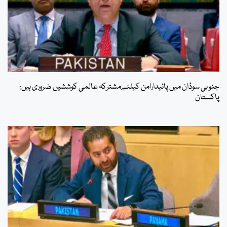
جنوبی سوڈان میں پائیدارامن کیلئےمشترکہ عالمی کوششیں ضروری ہیں:
پاکستان