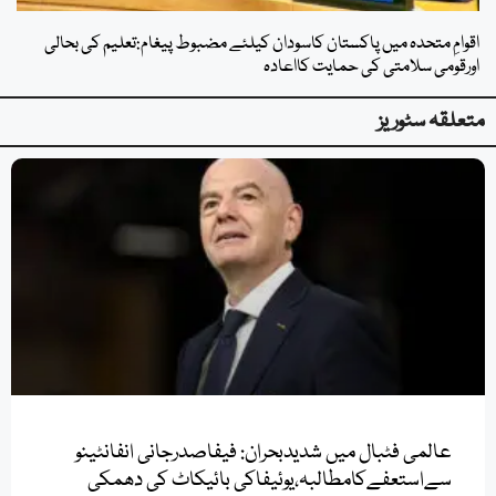
اقوامِ متحدہ میں پاکستان کاسودان کیلئے مضبوط پیغام:تعلیم کی بحالی
اورقومی سلامتی کی حمایت کااعادہ
متعلقہ سٹوریز
عالمی فٹبال میں شدیدبحران: فیفاصدرجانی انفانٹینو
سےاستعفےکامطالبہ،یوئیفاکی بائیکاٹ کی دھمکی