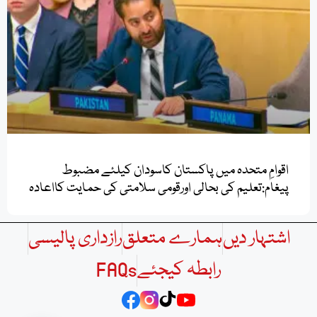
اقوامِ متحدہ میں پاکستان کاسودان کیلئے مضبوط
پیغام:تعلیم کی بحالی اورقومی سلامتی کی حمایت کااعادہ
اشتہار دیں
ہمارے متعلق
رازداری پالیسی
رابطہ کیجئے
FAQs