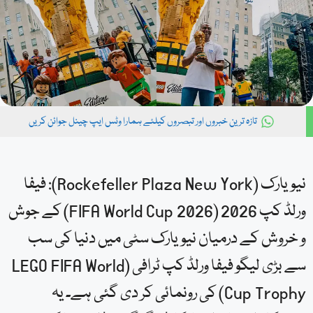
تازہ ترین خبروں اور تبصروں کیلئے ہمارا وٹس ایپ چینل جوائن کریں
نیویارک (Rockefeller Plaza New York): فیفا
ورلڈ کپ 2026 (FIFA World Cup 2026) کے جوش
و خروش کے درمیان نیویارک سٹی میں دنیا کی سب
سے بڑی لیگو فیفا ورلڈ کپ ٹرافی (LEGO FIFA World
Cup Trophy) کی رونمائی کر دی گئی ہے۔ یہ