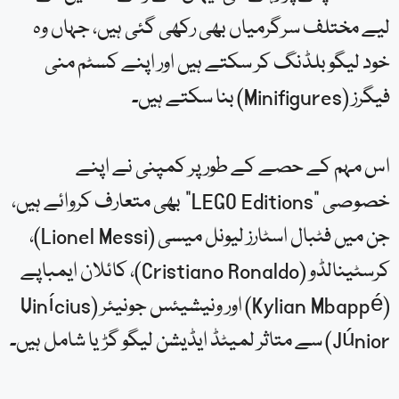
لیے مختلف سرگرمیاں بھی رکھی گئی ہیں، جہاں وہ
خود لیگو بلڈنگ کر سکتے ہیں اور اپنے کسٹم منی
فیگرز (Minifigures) بنا سکتے ہیں۔
اس مہم کے حصے کے طور پر کمپنی نے اپنے
خصوصی “LEGO Editions” بھی متعارف کروائے ہیں،
جن میں فٹبال اسٹارز لیونل میسی (Lionel Messi)،
کرسٹینالڈو (Cristiano Ronaldo)، کائلان ایمباپے
(Kylian Mbappé) اور ونیشیئس جونیئر (Vinícius
Júnior) سے متاثر لمیٹڈ ایڈیشن لیگو گڑیا شامل ہیں۔