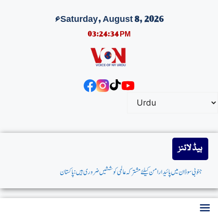
Saturday, August 8, 2026ء
03:24:34 PM
ہیڈ لائنز
جنوبی سوڈان میں پائیدارامن کیلئےمشترکہ عالمی کوششیں ضروری ہیں: پاکستان