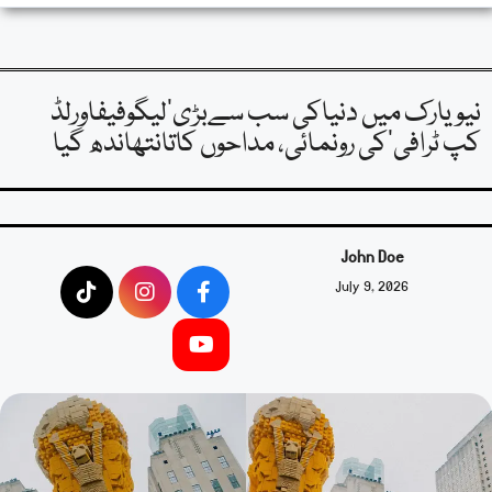
نیویارک میں دنیاکی سب سےبڑی’لیگوفیفاورلڈ
کپ ٹرافی’کی رونمائی، مداحوں کاتانتھاندھ گیا
John Doe
July 9, 2026