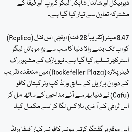
دیوہیکل اور شاندار شاہکار ‘لیگو گروپ’ اور فیفا کے
مشترکہ تعاون سے تیار کیا گیا ہے۔
8.47 میٹر (تقریباً 28 فٹ) اونچی اس نقل (Replica)
کو اب تک بننے والا دنیا کا سب سے بڑا موبائل لیگو
اسٹرکچر تسلیم کیا گیا ہے۔ نیویارک کے مشہور راک
فیلر پلازہ (Rockefeller Plaza) میں منعقدہ تقریب
کے دوران برازیل کے سابق ورلڈ کپ ونر کپتان کافو
(Cafu) نے دنیا بھر سے آئے مداحوں کے ساتھ مل کر
اس ٹرافی کے آخری بلاکس لگا کر اسے مکمل کیا۔
اس موقع پر گفتگو کرتے ہوئے کافو نے کہا: “فیفا ورلڈ