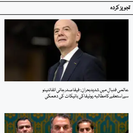
تجویز کردہ
عالمی فٹبال میں شدیدبحران: فیفاصدرجانی انفانٹینو
سےاستعفےکامطالبہ،یوئیفاکی بائیکاٹ کی دھمکی