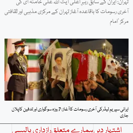
تہران: ایران کے سابق رہبرِ اعلیٰ آیت اللہ علی خامنہ ای کی
آخری رسومات کا باقاعدہ آغاز تہران کے مرکزی مذہبی اور ثقافتی
مرکز ‘امام
ایرانی سپریم لیڈرکی آخری رسومات کاآغاز: 7 روزہ سوگواری اور تدفین کاپلان
جاری
اشتہار دیں
ہمارے متعلق
رازداری پالیسی