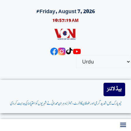
Friday, August 7, 2026ء
10:57:20 AM
ہیڈ لائنز
نیویارک میں شدیدگرمی اورطوفان کاالرٹ،میئر زوہران ممدانی نےشہریوں کواحتیاط کی ہدایت کردی