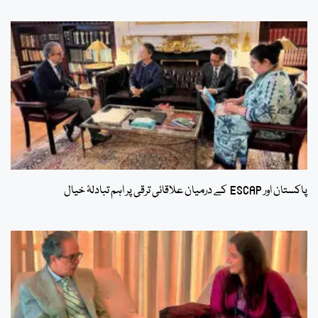
پاکستان اور ESCAP کے درمیان علاقائی ترقی پر اہم تبادلۂ خیال