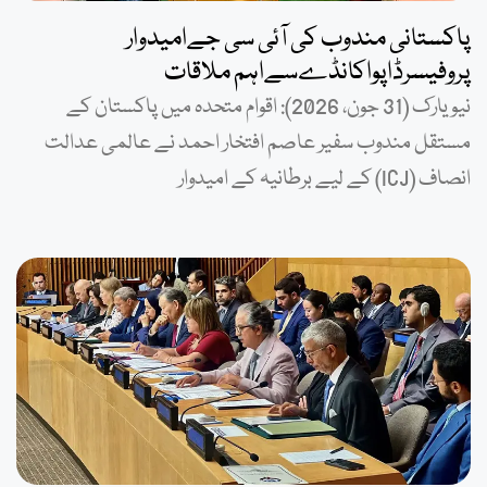
پاکستانی مندوب کی آئی سی جےامیدوار
پروفیسرڈاپواکانڈےسےاہم ملاقات
نیویارک (31 جون، 2026): اقوام متحدہ میں پاکستان کے
مستقل مندوب سفیر عاصم افتخار احمد نے عالمی عدالت
انصاف (ICJ) کے لیے برطانیہ کے امیدوار