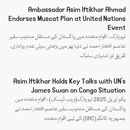
Ambassador Asim Iftikhar Ahmad
Endorses Muscat Plan at United Nations
Event
نیویارک : اقوامِ متحدہ میں پاکستان کے مستقل مندوب سفیر
عاصم افتخار احمد نے دنیا بھر میں بڑھتی ہوئی عدم رواداری،
تفریق اور امتیازی سلوک
Asim Iftikhar Holds Key Talks with UN’s
James Swan on Congo Situation
یکم اپریل 2025 نیویارک(ویب ڈیسک) : اقوامِ متحدہ میں
پاکستان کے مستقل مندوب، سفیر عاصم افتخار احمد نے
جمہوریہ کانگو (DRC) کے لیے اقوامِ متحدہ