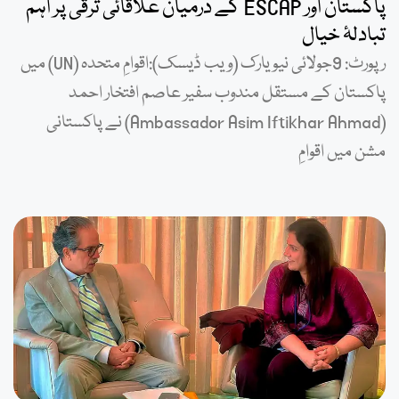
پاکستان اور ESCAP کے درمیان علاقائی ترقی پر اہم
تبادلۂ خیال
رپورٹ: 9جولائی نیویارک (ویب ڈیسک):اقوامِ متحدہ (UN) میں
پاکستان کے مستقل مندوب سفیر عاصم افتخار احمد
(Ambassador Asim Iftikhar Ahmad) نے پاکستانی
مشن میں اقوامِ