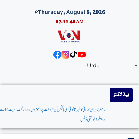
Thursday, August 6, 2026ء
07:31:41 AM
ہیڈ لائنز
: میئر زہران ممدانی کاغیرقانونی ای بائیکس کی فروخت پرایمیزون اورٹارگٹ سمیت 40 سےزائد بڑے
ریٹیلرزکوحتمی نوٹس