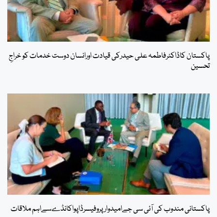
پاکستان کاڈاکٹرفاطمہ علی حیدرکی قیادت اورانسان دوست خدمات کو خراجِ
تحسین
پاکستانی مندوب کی آئی سی جےامیدوار پروفیسرڈاپواکانڈےسےاہم ملاقات