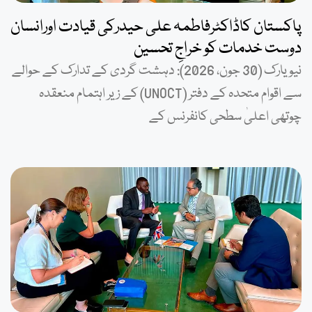
پاکستان کاڈاکٹرفاطمہ علی حیدرکی قیادت اورانسان
دوست خدمات کو خراجِ تحسین
نیویارک (30 جون، 2026): دہشت گردی کے تدارک کے حوالے
سے اقوام متحدہ کے دفتر (UNOCT) کے زیر اہتمام منعقدہ
چوتھی اعلیٰ سطحی کانفرنس کے