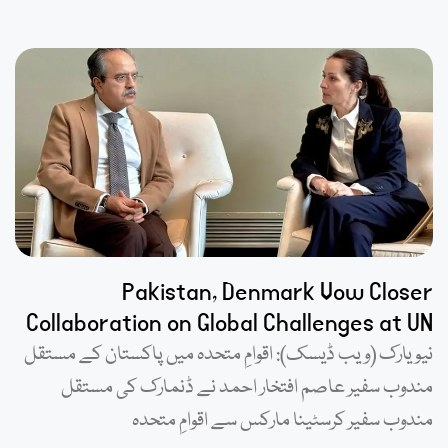
Pakistan, Denmark Vow Closer
Collaboration on Global Challenges at UN
نیویارک (ویب ڈیسک): اقوامِ متحدہ میں پاکستان کے مستقل
مندوب سفیر عاصم افتخار احمد نے ڈنمارک کی مستقل
مندوب سفیر کرسٹینا مارکس سے اقوامِ متحدہ