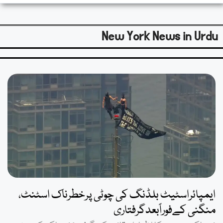
New York News in Urdu
ایمپائراسٹیٹ بلڈنگ کی چوٹی پرخطرناک اسٹنٹ،
منگنی کےفوراًبعدگرفتاری