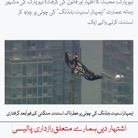
نیویارک: محبت کا اظہار اور قانون کی گرفت! نیویارک کی مشہورِ
زمانہ عمارت “ایمپائر اسٹیٹ بلڈنگ” کی چوٹی پر چڑھ کر
اسٹنٹ کرنے والے ایک
ایمپائراسٹیٹ بلڈنگ کی چوٹی پرخطرناک اسٹنٹ، منگنی کےفوراًبعدگرفتاری
اشتہار دیں
ہمارے متعلق
رازداری پالیسی