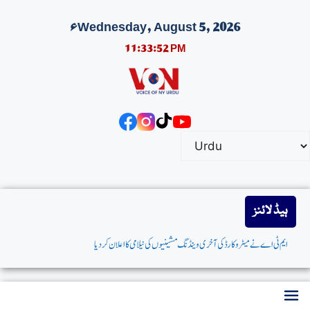
Wednesday, August 5, 2026ء
11:33:53 PM
ہیڈ لائنز
ایم ٹی اے نےمیٹروکارڈکی آخری وینڈنگ مشینیوں کی نیلامی کااعلان کردیا