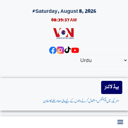
Saturday, August 8, 2026ء
08:39:38 AM
ہیڈ لائنز
امریکہ میں چینٹکس استعمال کرنے والوں کے لیے مالی معاوضے کا اعلان