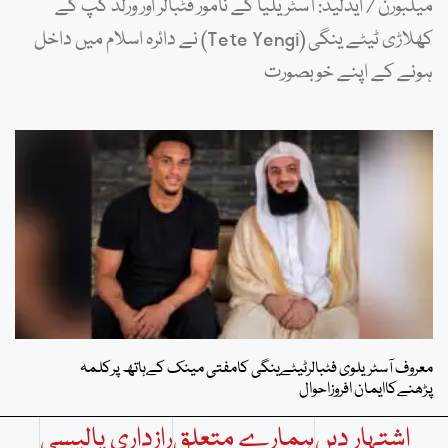
میلبورن / ایڈلیڈ: آسٹریلیا کے نامور فٹبالر اور ورلڈ کپ کے
کھلاڑی ٹیٹے ینگی (Tete Yengi) نے دائرہ اسلام میں داخل
ہونے کے اپنے خوبصورت
معروف آسٹریلوی فٹبالرٹیٹےینگی کامفتی مینک کےہاتھ پرکلمہ
پڑھنےکاایمان افروزاحوال
اشتہار دیں
ہمارے متعلق
رازداری پالیسی