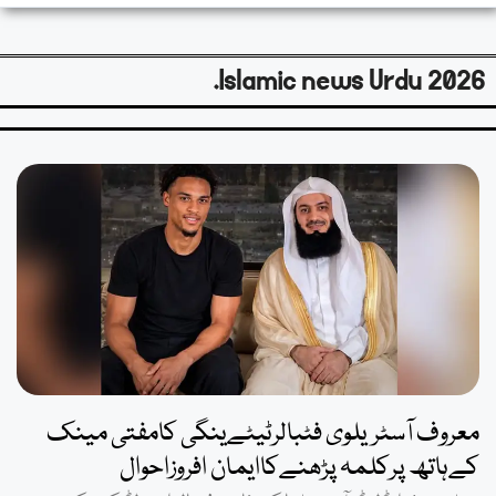
Islamic news Urdu 2026.
معروف آسٹریلوی فٹبالرٹیٹےینگی کامفتی مینک
کےہاتھ پرکلمہ پڑھنےکاایمان افروزاحوال