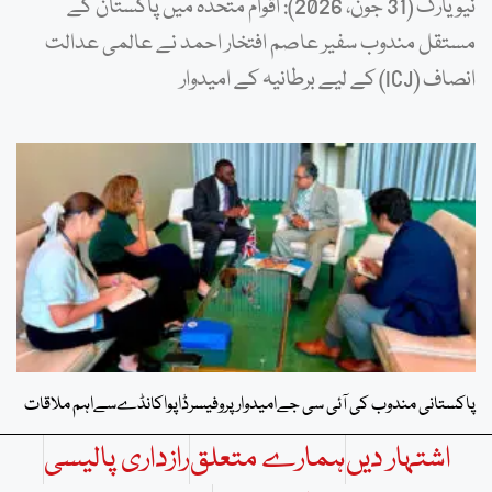
نیویارک (31 جون، 2026): اقوام متحدہ میں پاکستان کے
مستقل مندوب سفیر عاصم افتخار احمد نے عالمی عدالت
انصاف (ICJ) کے لیے برطانیہ کے امیدوار
پاکستانی مندوب کی آئی سی جےامیدوار پروفیسرڈاپواکانڈےسےاہم ملاقات
اشتہار دیں
ہمارے متعلق
رازداری پالیسی