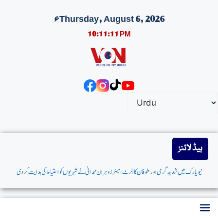
Thursday, August 6, 2026ء
10:11:12 PM
ہیڈ لائنز
نیویارک میں شدیدگرمی اورطوفان کاالرٹ،میئر زوہران ممدانی نےشہریوں کواحتیاط کی ہدایت کردی