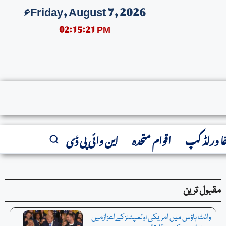
Friday, August 7, 2026ء
02:15:22 PM
نیویارک م
فا ورلڈ کپ
اقوام متحدہ
این وائی پی ڈی
مقبول ترین
وائٹ ہاؤس میں امریکی اولمپئنزکےاعزازمیں