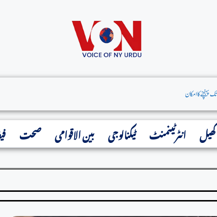
کھیل
انٹرٹینمنٹ
ٹیکنالوجی
بین الاقوامی
صحت
فی