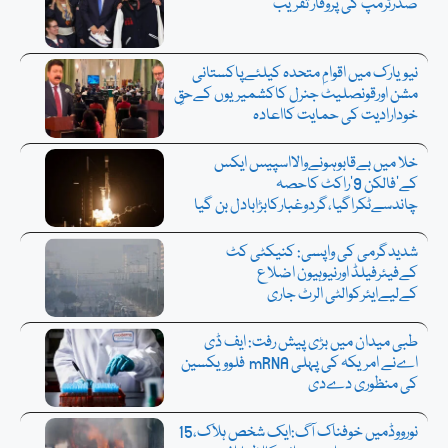
صدرٹرمپ کی پروقار تقریب
نیویارک میں اقوامِ متحدہ کیلئےپاکستانی
مشن اورقونصلیٹ جنرل کاکشمیریوں کےحقِ
خودارادیت کی حمایت کااعادہ
خلا میں بےقابوہونےوالااسپیس ایکس
کے’فالکن 9’راکٹ کاحصہ
چاندسےٹکراگیا،گردوغبارکابڑابادل بن گیا
شدیدگرمی کی واپسی: کنیکٹی کٹ
کےفیئرفیلڈ اورنیوہیون اضلاع
کےلیےایئرکوالٹی الرٹ جاری
طبی میدان میں بڑی پیش رفت: ایف ڈی
اےنے امریکہ کی پہلی mRNA فلوویکسین
کی منظوری دےدی
نورووڈمیں خوفناک آگ:ایک شخص ہلاک،15