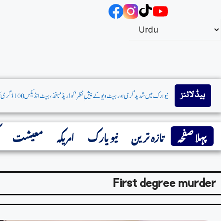
ہیڈ لائنز
پہلا صفحہ
تازہ ترین
نیو یارک
امریکہ
معیشت
First degree murder