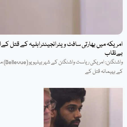
امریکہ میں بھارتی سافٹ ویئرانجینئراہلیہ کے قتل کےالز
بےنقاب
کے بہیمانہ قتل کے