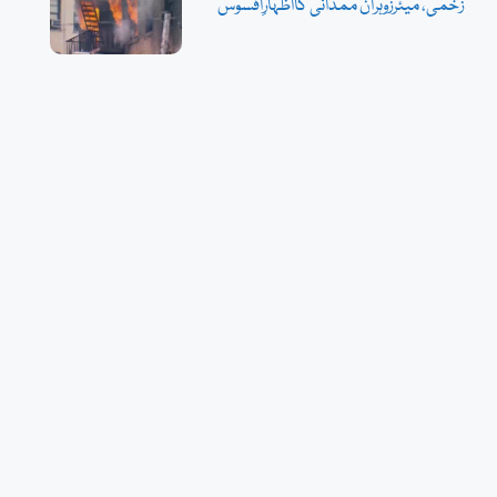
زخمی، میئرزوہران ممدانی کااظہارِافسوس