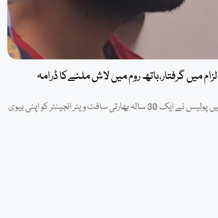
ام میں گرفتار،باتھ روم میں لاش ملنےکا ڈرامہ
واشنگٹن: امریکی ریاست واشنگٹن کے شہر بیلیویو (Bellevue) میں پولیس نے ایک 30 سالہ بھارتی سافٹ ویئر انجینئر کو اپنی بیوی