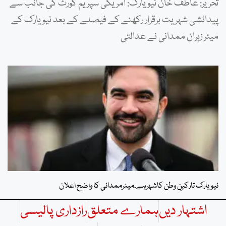
تحریر: عاطف خان نیویارک: امریکی سپریم کورٹ کی جانب سے
پیدائشی شہریت برقرار رکھنے کے فیصلے کے بعد نیویارک کے
میئر زہران ممدانی نے عدالتی
نیویارک تارکینِ وطن کاشہرہے،میئرممدانی کا واضح اعلان
اشتہار دیں
ہمارے متعلق
رازداری پالیسی