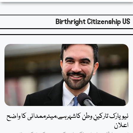
Birthright Citizenship US
نیویارک تارکینِ وطن کاشہرہے،میئرممدانی کا واضح
اعلان