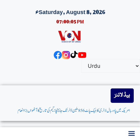
Saturday, August 8, 2026ء
07:00:06 PM
ہیڈ لائنز
امریکہ میں پاوربال لاٹری کاجیک پاٹ 856 ملین ڈالرتک جاپہنچا: گیم کی تاریخ کاآٹھواں بڑاانعام