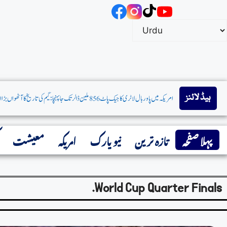
ہیڈ لائنز
پہلا صفحہ
تازہ ترین
نیو یارک
امریکہ
معیشت
World Cup Quarter Finals.