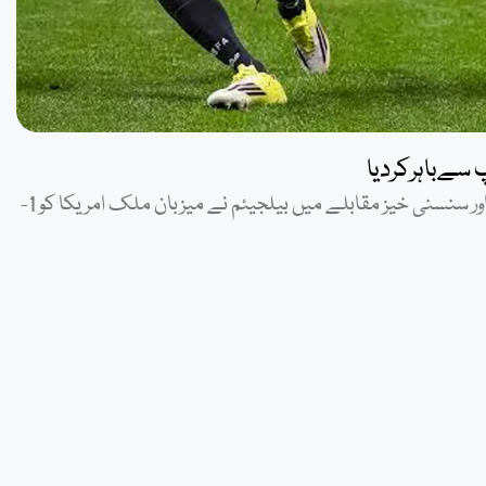
نیویارک: (ویب ڈیسک) فیفا ورلڈ کپ 2026 کے ایک انتہائی اہم اور سنسنی خیز مقابلے میں بیلجیئم نے میزبان ملک امریکا کو 1-