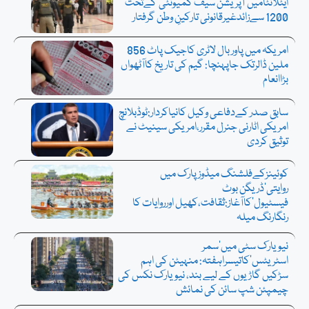
ایٹلانٹامیں’آپریشن سیف کمیونٹی‘کےتحت
1200 سےزائدغیرقانونی تارکینِ وطن گرفتار
امریکہ میں پاوربال لاٹری کاجیک پاٹ 856
ملین ڈالرتک جاپہنچا: گیم کی تاریخ کاآٹھواں
بڑاانعام
سابق صدر کےدفاعی وکیل کانیاکردار:ٹوڈبلانچ
امریکی اٹارنی جنرل مقرر،امریکی سینیٹ نے
توثیق کردی
کوئینزکےفلشنگ میڈوزپارک میں
روایتی’ڈریگن بوٹ
فیسٹیول‘کاآغاز:ثقافت،کھیل اورروایات کا
رنگارنگ میلہ
نیویارک سٹی میں’سمر
اسٹریٹس‘کاتیسراہفتہ: منہیٹن کی اہم
سڑکیں گاڑیوں کے لیے بند، نیویارک نکس کی
چیمپئن شپ سائن کی نمائش