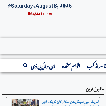
Saturday, August 8, 2026ء
06:24:12 PM
سابق صدر کےدفاعی وکیل کانیاکردار:ٹوڈبلانچ امریکی اٹارنی جنرل مقرر،امریکی سینیٹ نے توثیق ک
فا ورلڈ کپ
اقوام متحدہ
این وائی پی ڈی
مقبول ترین
امریکہ میں امیگریشن حکام کابڑاکریک ڈاؤن: