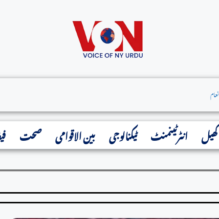
کھیل
انٹرٹینمنٹ
ٹیکنالوجی
بین الاقوامی
صحت
فی