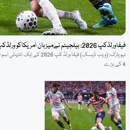
فیفاورلڈکپ 2026: بیلجیئم نےمیزبان امریکاکو ورلڈکپ سےباہرکردیا
4 کے بڑے