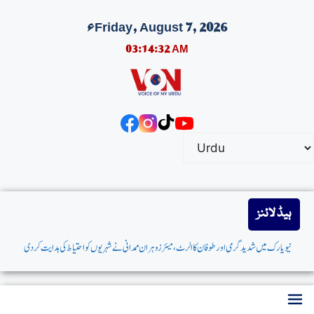
Friday, August 7, 2026ء
03:14:33 AM
ہیڈ لائنز
نیویارک میں شدیدگرمی اورطوفان کاالرٹ،میئر زوہران ممدانی نےشہریوں کواحتیاط کی ہدایت کردی