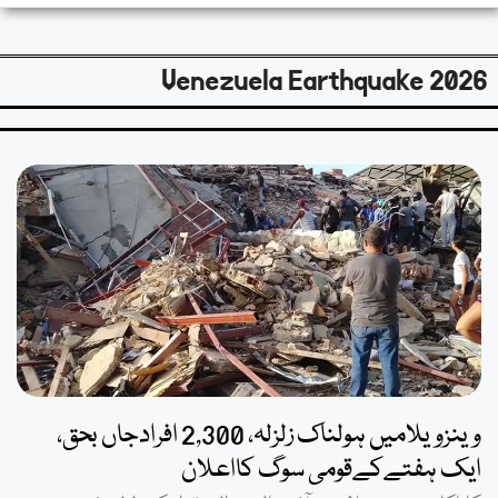
Venezuela Earthquake 2026
وینزویلامیں ہولناک زلزلہ، 2,300 افرادجاں بحق،
ایک ہفتےکےقومی سوگ کااعلان