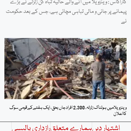
کاراکاس : وینزویلا میں آنے والے حالیہ تباہ کن زلزلے نے بڑے
پیمانے پر جانی و مالی تباہی مچائی ہے، جس کے بعد حکومت
نے
وینزویلامیں ہولناک زلزلہ، 2,300 افرادجاں بحق، ایک ہفتےکےقومی سوگ
کااعلان
اشتہار دیں
ہمارے متعلق
رازداری پالیسی