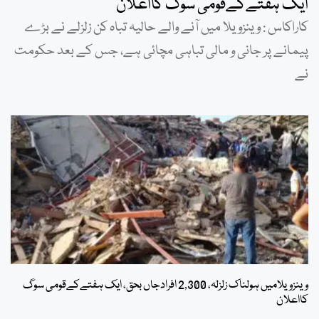
ایک ہفتےکےقومی سوگ کااعلان
کاراکاس : وینزویلا میں آنے والے حالیہ تباہ کن زلزلے نے بڑے
پیمانے پر جانی و مالی تباہی مچائی ہے، جس کے بعد حکومت
نے
وینزویلامیں ہولناک زلزلہ، 2,300 افرادجاں بحق، ایک ہفتےکےقومی سوگ
کااعلان