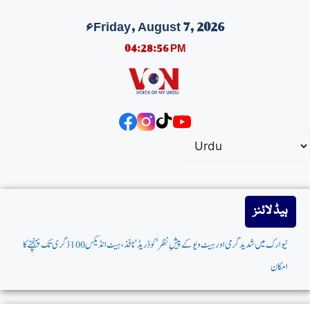
Friday, August 7, 2026ء
04:28:57 PM
ہیڈ لائنز
نیوارک میں شدیدگرمی اورہیٹ ویوکےپیشِ نظر ’کوڈریڈ‘نافذ،ہیٹ انڈیکس100ڈگری تک پہنچنے کا
امکان