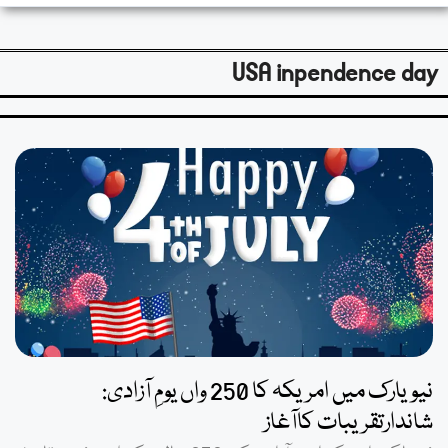
USA inpendence day
نیویارک میں امریکہ کا 250 واں یومِ آزادی:
شاندارتقریبات کاآغاز