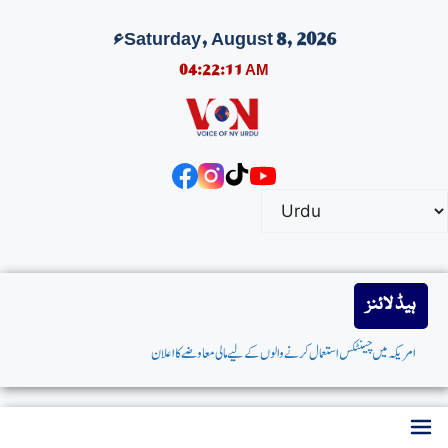
Saturday, August 8, 2026ء
04:22:12 AM
ہیڈ لائنز
امریکہ میں چینٹکس استعمال کرنے والوں کے لیے مالی معاوضے کا اعلان