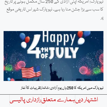
نیویارک: امریکہ اپنی آزادی کے 250 سال مکمل ہونے پر تاریخ
کا سب سے بڑا جشن منا رہا ہے۔ نیویارک شہر اس تاریخی موقع
پر
نیویارک میں امریکہ کا 250 واں یومِ آزادی: شاندارتقریبات کاآغاز
اشتہار دیں
ہمارے متعلق
رازداری پالیسی