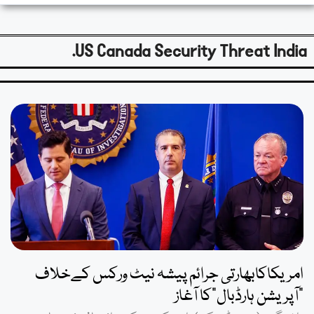
US Canada Security Threat India.
امریکاکابھارتی جرائم پیشہ نیٹ ورکس کےخلاف
“آپریشن ہارڈبال”کا آغاز