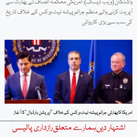
واشنگٹن (ویب ڈیسک): امریکی محکمہ انصاف نے بھارت سے
آپریٹ کرنے والے منظم جرائم پیشہ نیٹ ورکس کے خلاف تاریخ
کی سب سے بڑی کارروائی
امریکاکابھارتی جرائم پیشہ نیٹ ورکس کےخلاف “آپریشن ہارڈبال”کا آغاز
اشتہار دیں
ہمارے متعلق
رازداری پالیسی