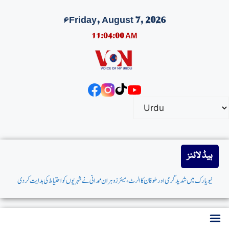
Friday, August 7, 2026ء
11:04:01 AM
ہیڈ لائنز
نیویارک میں شدیدگرمی اورطوفان کاالرٹ،میئر زوہران ممدانی نےشہریوں کواحتیاط کی ہدایت کردی