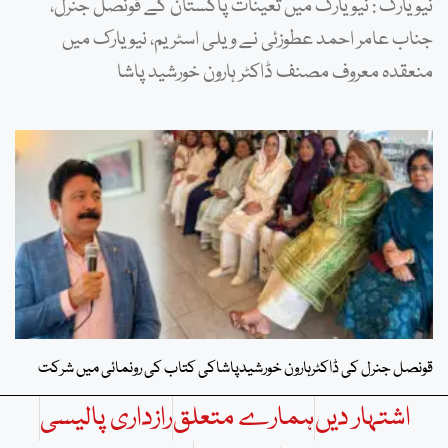
نیویارک : نیویارک میں تعینات پاکستان کے قونصل جنرل،
جناب عامر احمد عطوزئی نے ویلی اسٹریم، نیویارک میں
منعقدہ معروف مصنف ڈاکٹر ہارون خورشید پاشا
قونصل جنرل کی ڈاکٹرہارون خورشیدپاشاکی کتاب کی رونمائی میں شرکت
اشتہار دیں
ہمارے متعلق
رازداری پالیسی