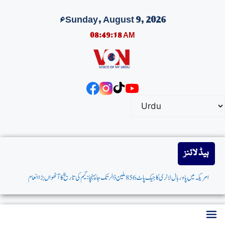
Sunday, August 9, 2026ء
08:49:18 AM
ہیڈ لائنز
امریکہ میں پاوربال لاٹری کاجیک پاٹ 856 ملین ڈالرتک جاپہنچا: گیم کی تاریخ کاآٹھواں بڑاانعام