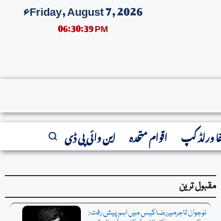
Friday, August 7, 2026ء
06:30:39 PM
فا ورلڈ کپ
اقوام متحدہ
این وائی پی ڈی
مقبول ترین
نوجوان تاجرمیررضاکیس میں اہم پیش رفت: