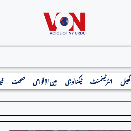
میئرممدانی نے500 سےزائدچائلڈکیئرپرووائیڈرز کے لیےگرانٹس کااعلان کردیا
کھیل
انٹرٹینمنٹ
ٹیکنالوجی
بین الاقوامی
صحت
فی