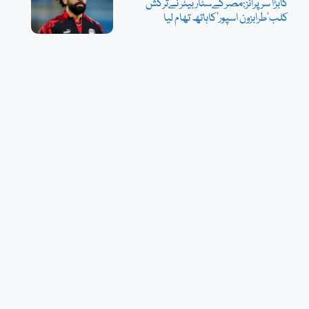
کابڑا سرپرائز:مصرکےسٹاربیٹر نےترکش
کلب’طرابزون اسپور‘کاہاتھ تھام لیا