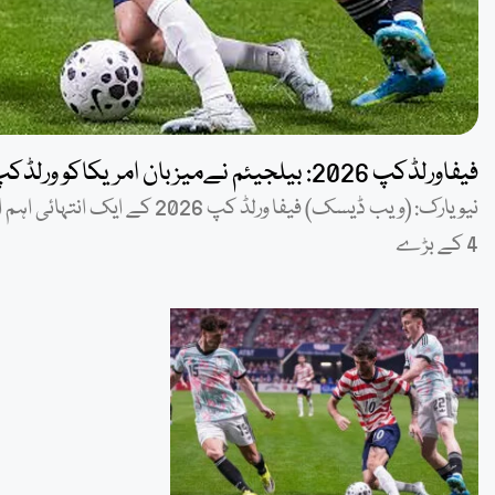
فیفاورلڈکپ 2026: بیلجیئم نےمیزبان امریکاکو ورلڈکپ سےباہرکردیا
4 کے بڑے