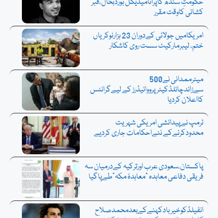
حکومتِ سندھ کاپرانامیڈیکل بورڈبحال،قبر
کشائی کاوقت مقرر
امریکامیں جولائی کےدوران 23 ہزارنوکریاں
ختم، لیبرمارکیٹ سست روی کاشکار
میئرممدانی نے500
سےزائدچائلڈکیئرپرووائیڈرز کے لیےگرانٹس
کااعلان کردیا
ٹرمپ نےپیدائشی امریکی شہریت
محدودکرنےکے نئےاحکامات جاری کردیے
پاکستان،سعودی عرب اورترکیہ کےدرمیان سہ
فریقی دفاعی معاہدہ “معاہدۂ مکہ”طےپاگیا
انفیلڈکوخیربادکہنےکےبعدمحمدصلاح