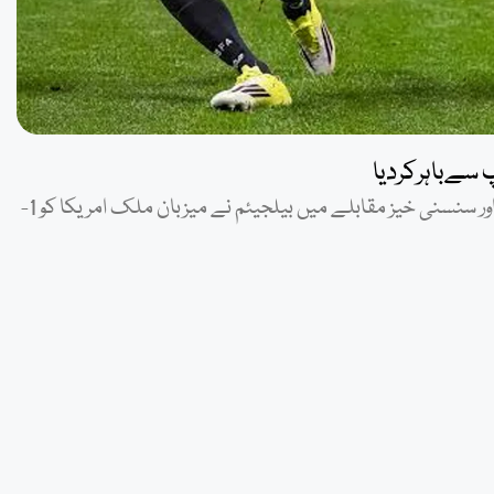
نیویارک: (ویب ڈیسک) فیفا ورلڈ کپ 2026 کے ایک انتہائی اہم اور سنسنی خیز مقابلے میں بیلجیئم نے میزبان ملک امریکا کو 1-