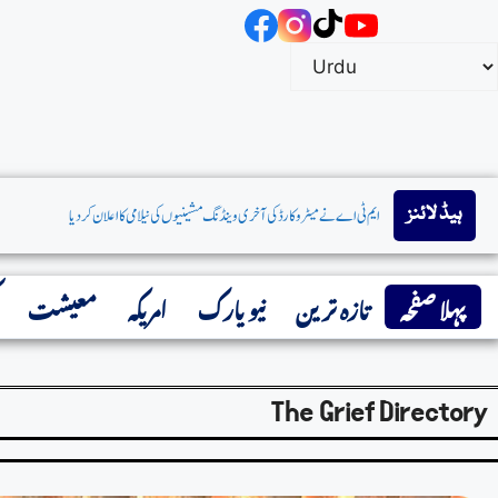
ہیڈ لائنز
پہلا صفحہ
تازہ ترین
نیو یارک
امریکہ
معیشت
The Grief Directory