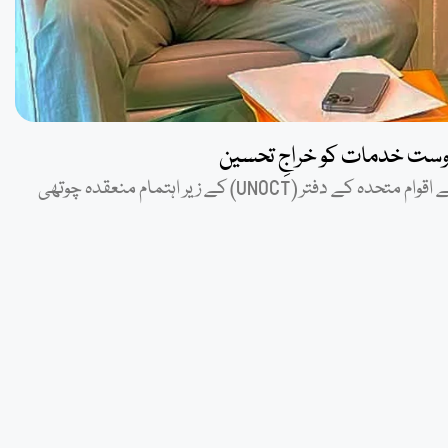
وست خدمات کو خراجِ تحسین
نیویارک (30 جون، 2026): دہشت گردی کے تدارک کے حوالے سے اقوام متحدہ کے دفتر (UNOCT) کے زیر اہتمام منعقدہ چوتھی