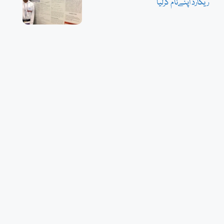
ریکارڈ اپنےنام کرلیا