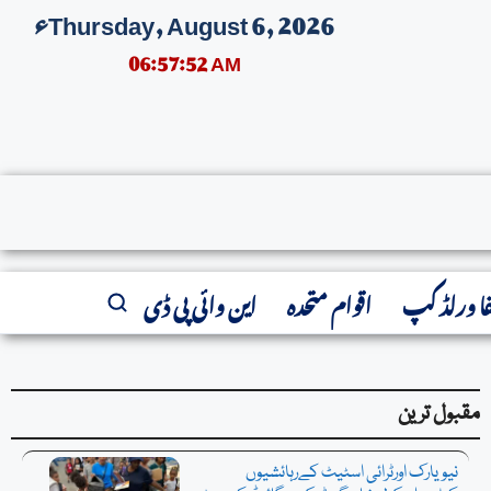
Thursday, August 6, 2026ء
06:57:52 AM
: میئر زہران ممدانی کاغیرقانونی ای بائیکس کی فروخت پرایمیزون اورٹارگٹ سمیت 40 سےزائد بڑے 
فا ورلڈ کپ
اقوام متحدہ
این وائی پی ڈی
مقبول ترین
نیویارک اورٹرائی اسٹیٹ کےرہائشیوں