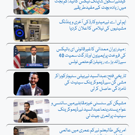
کیلئےاسکول شاپنگ ٹیکس گائیڈ:کم بجٹ
میں زیادہ بچت کے مفیدطریقے
ایم ٹی اے نےمیٹروکارڈکی آخری وینڈنگ
مشینیوں کی نیلامی کااعلان کردیا
: میئر زہران ممدانی کاغیرقانونی ای بائیکس
کی فروخت پرایمیزون اورٹارگٹ سمیت 40
سےزائد بڑے ریٹیلرزکوحتمی نوٹس
تاریخی فتح:عبدالسید نےہیلی سٹیونزکوہراکر
مشی گن سےڈیموکریٹک سینیٹ کی
نامزدگی حاصل کر لی
مشیگن کے سنسنی خیزمقابلےمیں سائنسی و
عوام پسندرہنماعبدالسید نےڈیموکریٹک
سینیٹ پرائمری جیت لی
امریکی طالبعلم نےکم عمری میں عالمی