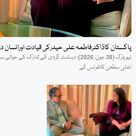
پاکستان کاڈاکٹرفاطمہ علی حیدرکی قیادت اورانسان د
اعلیٰ سطحی کانفرنس کے