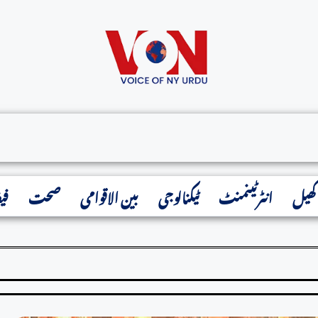
کھیل
انٹرٹینمنٹ
ٹیکنالوجی
بین الاقوامی
صحت
فی