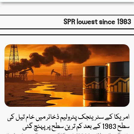
SPR lowest since 1983
امریکا کے سٹریٹجک پٹرولیم ذخائر میں خام تیل کی
سطح 1983 کے بعد کم ترین سطح پر پہنچ گئی