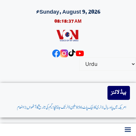
Sunday, August 9, 2026ء
08:18:37 AM
ہیڈ لائنز
امریکہ میں پاوربال لاٹری کاجیک پاٹ 856 ملین ڈالرتک جاپہنچا: گیم کی تاریخ کاآٹھواں بڑاانعام