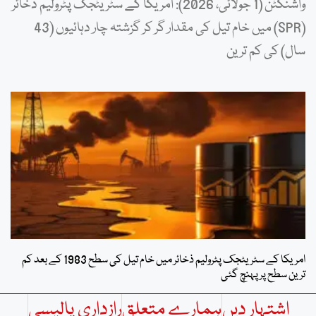
واشنگٹن (1 جولائی، 2026): امریکا کے سٹریٹجک پٹرولیم ذخائر
(SPR) میں خام تیل کی مقدار گر کر گزشتہ چار دہائیوں (43
سال) کی کم ترین
امریکا کے سٹریٹجک پٹرولیم ذخائر میں خام تیل کی سطح 1983 کے بعد کم
ترین سطح پر پہنچ گئی
اشتہار دیں
ہمارے متعلق
رازداری پالیسی