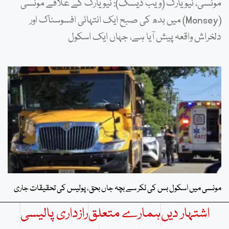
مونسی، نیویارک (ویب ڈیسک): نیویارک کے علاقے مونسی
(Monsey) میں بدھ کی صبح ایک انتہائی افسوسناک اور
دلخراش واقعہ پیش آیا ہے، جہاں ایک اسکول
مونسی میں اسکول بس کی ٹکر سے بچہ جاں بحق، پولیس کی تحقیقات جاری
اشتہار دیں
ہمارے متعلق
رازداری پالیسی