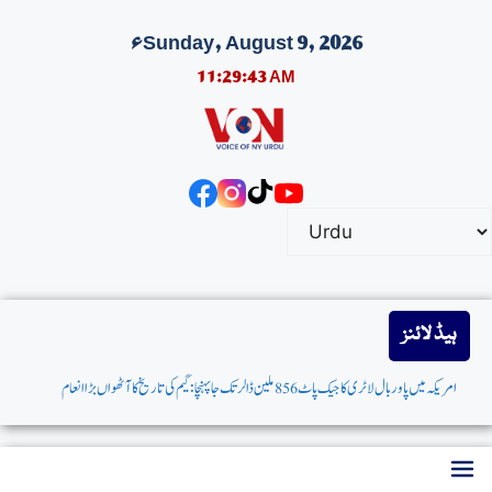
Sunday, August 9, 2026ء
11:29:44 AM
ہیڈ لائنز
امریکہ میں پاوربال لاٹری کاجیک پاٹ 856 ملین ڈالرتک جاپہنچا: گیم کی تاریخ کاآٹھواں بڑاانعام