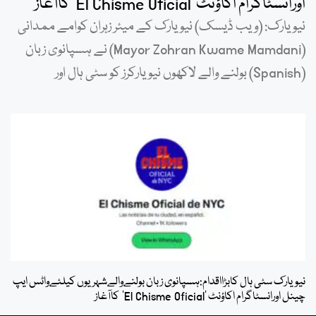
اورانسٹاگرام اکاؤنٹ ‘El Chisme Oficial’ کاآغاز
نیویارک: (ویب ڈیسک) نیویارک کے میئر زہران کوامے ممدانی
(Mayor Zohran Kwame Mamdani) نے ہسپانوی زبان
(Spanish) بولنے والے لاکھوں نیویارکرز کو سٹی ہال اور
نیویارک سٹی ہال کابڑااقدام:ہسپانوی زبان بولنےوالےشہریوں کیلئےواٹس ایپ
چینل اورانسٹاگرام اکاؤنٹ ‘El Chisme Oficial’ کاآغاز