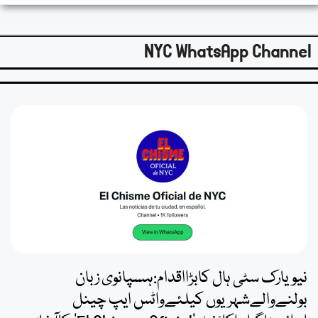
NYC WhatsApp Channel
نیویارک سٹی ہال کابڑااقدام:ہسپانوی زبان
بولنےوالےشہریوں کیلئےواٹس ایپ چینل