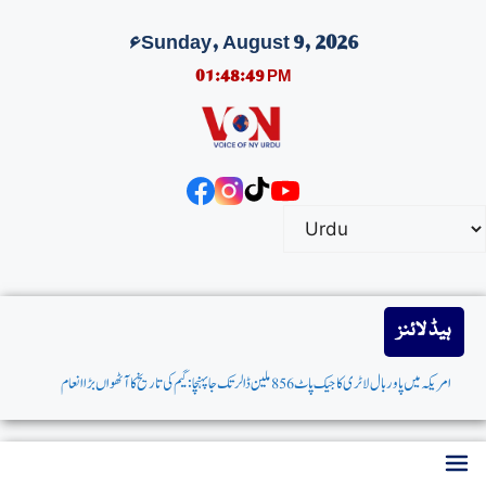
Sunday, August 9, 2026ء
01:48:50 PM
ہیڈ لائنز
امریکہ میں پاوربال لاٹری کاجیک پاٹ 856 ملین ڈالرتک جاپہنچا: گیم کی تاریخ کاآٹھواں بڑاانعام