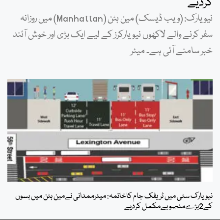
کردیے
نیویارک: (ویب ڈیسک) مین ہٹن (Manhattan) میں روزانہ
سفر کرنے والے لاکھوں نیویارکرز کے لیے ایک بڑی اور خوش آئند
خبر سامنے آئی ہے۔ میئر
نیویارک سٹی میں ٹریفک جام کاخاتمہ: میئرممدانی نےمین ہٹن میں بسوں
کے2بڑےمنصوبےمکمل کردیے