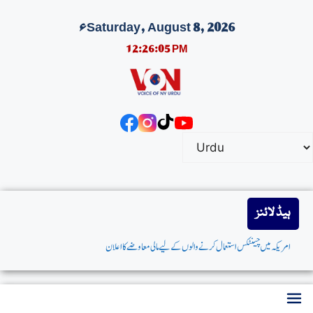
Saturday, August 8, 2026ء
12:26:06 PM
ہیڈ لائنز
امریکہ میں چینٹکس استعمال کرنے والوں کے لیے مالی معاوضے کا اعلان