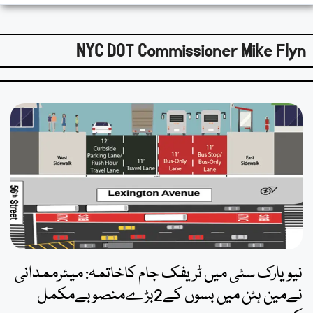
NYC DOT Commissioner Mike Flyn
نیویارک سٹی میں ٹریفک جام کاخاتمہ: میئرممدانی
نےمین ہٹن میں بسوں کے2بڑےمنصوبےمکمل