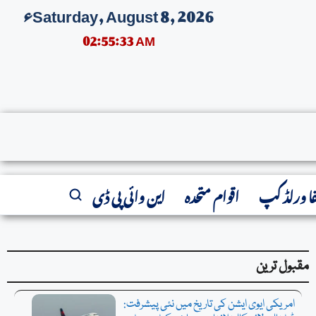
Saturday, August 8, 2026ء
02:55:34 AM
فا ورلڈ کپ
اقوام متحدہ
این وائی پی ڈی
مقبول ترین
امریکی ایوی ایشن کی تاریخ میں نئی پیشرفت: