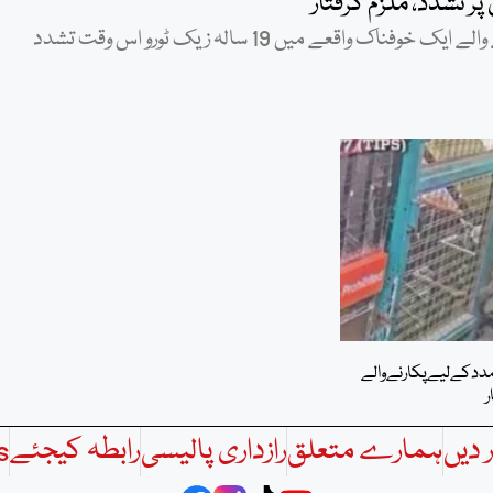
تشدد، ملزم گرفتار
نیویارک(ویب ڈیسک): برونکس کے سب وے سٹیشن پر پیش آنے والے ایک خوفناک واقعے میں 19 سالہ زیک ٹورو اس وقت تشدد
ددکےلیےپکارنےوالے
ر
 دیں
ہمارے متعلق
رازداری پالیسی
رابطہ کیجئے
s