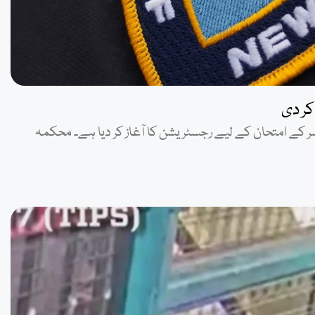
یس ڈیپارٹمنٹ (NYPD) نے پولیس آفیسر کے امتحان کے لیے رجسٹریشن کا آغاز کر دیا ہے۔ محکمہ