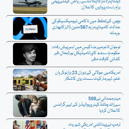
ڈیلٹاایئرلائنزکاایٹلانٹاسے ریاض کیلئےپہلی
براہِ راست پروازوں کااعلان
بچوں کےتحفظ میں ناکامی:نیومیکسیکوکی
عدالت کامیٹاپرمزید567 ملین ڈالرزکابھاری
جرمانہ
نوجوان تاجرمیررضاکیس میں اہم پیش رفت:
حکومتِ سندھ کاپرانامیڈیکل بورڈبحال،قبر
کشائی کاوقت مقرر
امریکامیں جولائی کےدوران 23 ہزارنوکریاں
ختم، لیبرمارکیٹ سست روی کاشکار
میئرممدانی نے500
سےزائدچائلڈکیئرپرووائیڈرز کے لیےگرانٹس
کااعلان کردیا
ٹرمپ نےپیدائشی امریکی شہریت