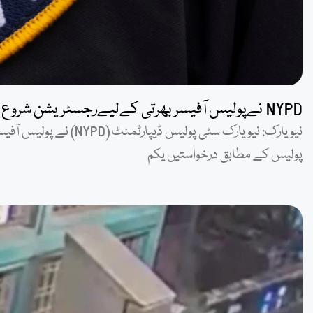
NYPD نےپولیس آفیسر بھرتی کےلیےرجسٹریشن شروع کر دی
نیویارک: نیویارک سٹی پول
پولیس کے مطابق درخواستیں یکم