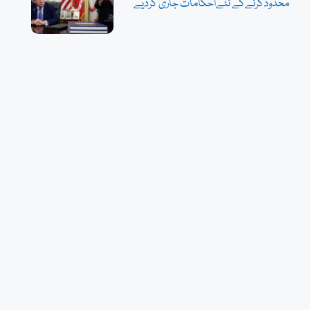
محدودکرنےکے نئےاحکامات جاری کردیے