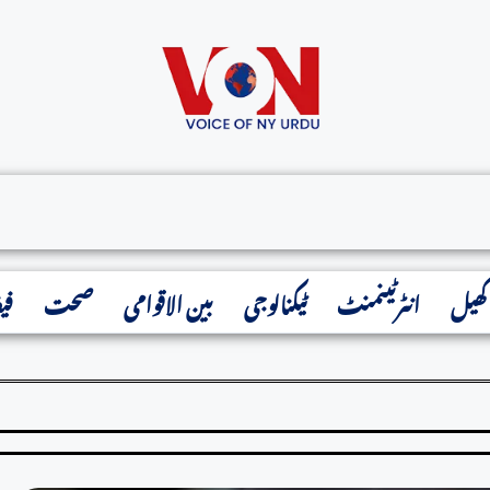
ن اسپور‘کاہاتھ تھام لیا
کھیل
انٹرٹینمنٹ
ٹیکنالوجی
بین الاقوامی
صحت
فی