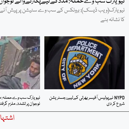
نیویارک سب وےحملہ: مددکےلیےپکارنےوالے نوجوان پر 
کا نشانہ بنے
NYPD نےپولیس آفیسر بھرتی کےلیےرجسٹریشن
نیویارک سب وےحملہ: م
شروع کر دی
نوجوان پر تشدد، ملزم گرفتا
اشتہار