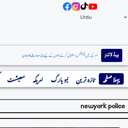
ہیڈ لائنز
انفیلڈکوخیربادکہنےکےبعدمحمدصلاح کابڑا سرپرائز:مصرکےسٹاربیٹر نےترکش کلب’طرابزو
پہلا صفحہ
تازہ ترین
نیو یارک
امریکہ
معیشت
newyork police