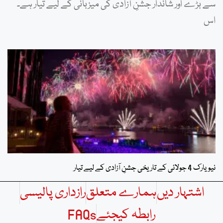
سے بڑے اور شاندار جشنِ آزادی کی میزبانی کے لیے تیار ہے۔
اس
نیویارک 4 جولائی کے تاریخی جشنِ آزادی کے لیے تیار
اشتہار دیں
ہمارے متعلق
رازداری پالیسی
رابطہ کیجئے
FAQs