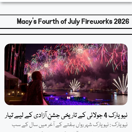
Macy’s Fourth of July Fireworks 2026
نیویارک 4 جولائی کے تاریخی جشنِ آزادی کے لیے تیار
نیویارک : نیویارک شہر رواں ہفتے کے آخر میں سال کے سب