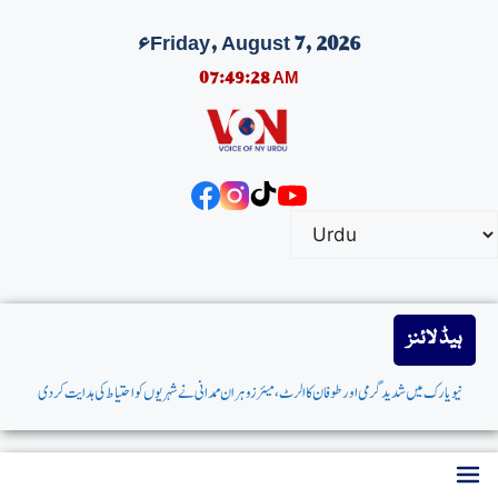
Friday, August 7, 2026ء
07:49:28 AM
ہیڈ لائنز
نیویارک میں شدیدگرمی اورطوفان کاالرٹ،میئر زوہران ممدانی نےشہریوں کواحتیاط کی ہدایت کردی