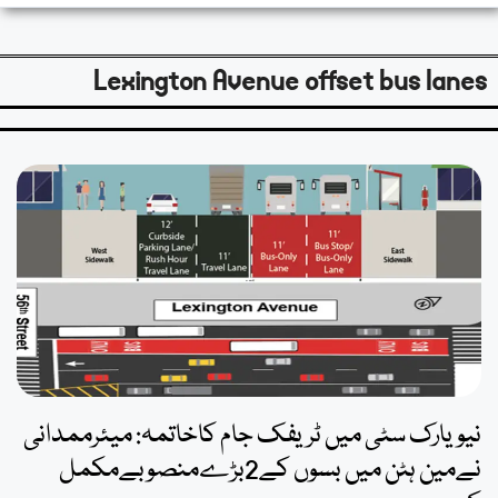
Lexington Avenue offset bus lanes
نیویارک سٹی میں ٹریفک جام کاخاتمہ: میئرممدانی
نےمین ہٹن میں بسوں کے2بڑےمنصوبےمکمل