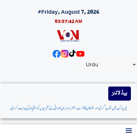
Friday, August 7, 2026ء
03:57:42 AM
ہیڈ لائنز
نیویارک میں شدیدگرمی اورطوفان کاالرٹ،میئر زوہران ممدانی نےشہریوں کواحتیاط کی ہدایت کردی