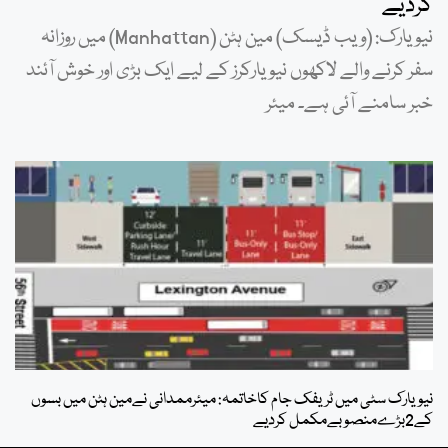
کردیے
نیویارک: (ویب ڈیسک) مین ہٹن (Manhattan) میں روزانہ
سفر کرنے والے لاکھوں نیویارکرز کے لیے ایک بڑی اور خوش آئند
خبر سامنے آئی ہے۔ میئر
نیویارک سٹی میں ٹریفک جام کاخاتمہ: میئرممدانی نےمین ہٹن میں بسوں
کے2بڑےمنصوبےمکمل کردیے