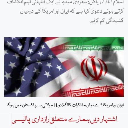
اسلام آباد / ریاض: سعودی میڈیا نے ایک انتہائی اہم انکشاف
کرتے ہوئے دعویٰ کیا ہے کہ ایران اور امریکا کے درمیان
کشیدگی کم کرنے
ایران اورامریکاکےدرمیان مذاکرات کااگلادور11 جولائی سےپاکستان میں ہوگا
اشتہار دیں
ہمارے متعلق
رازداری پالیسی