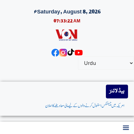
Saturday, August 8, 2026ء
07:33:23 AM
ہیڈ لائنز
امریکہ میں چینٹکس استعمال کرنے والوں کے لیے مالی معاوضے کا اعلان