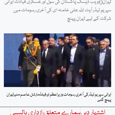
تہران():ویب ڈیسک پاکستان کی سول اور عسکری قیادت ایرانی
سپریم لیڈر آیت اللہ علی خامنہ ای کی آخری رسومات میں
شرکت کے لیے تہران پہنچ
ایرانی سپریم لیڈرکی آخری رسومات:وزیراعظم اورفیلڈمارشل عاصم منیرتہران
پہنچ گئے
اشتہار دیں
ہمارے متعلق
رازداری پالیسی