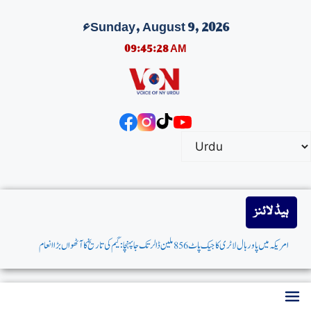
Sunday, August 9, 2026ء
09:45:28 AM
ہیڈ لائنز
امریکہ میں پاوربال لاٹری کاجیک پاٹ 856 ملین ڈالرتک جاپہنچا: گیم کی تاریخ کاآٹھواں بڑاانعام