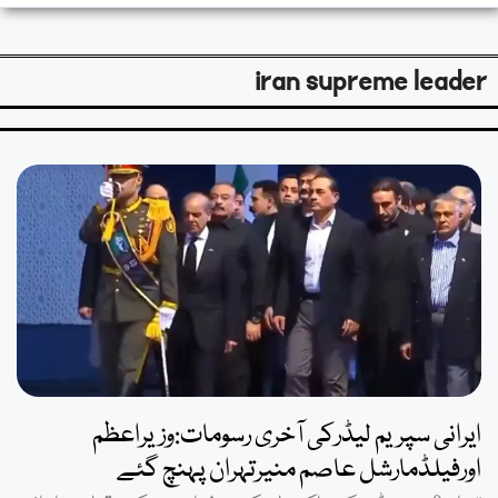
iran supreme leader
ایرانی سپریم لیڈرکی آخری رسومات:وزیراعظم
اورفیلڈمارشل عاصم منیرتہران پہنچ گئے