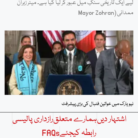
لیے ایک تاریخی سنگِ میل عبور کر لیا گیا ہے۔ میئر زہران
ممدانی (Mayor Zohran
نیویارک میں خواتین فٹبال کی بڑی پیشرفت
اشتہار دیں
ہمارے متعلق
رازداری پالیسی
رابطہ کیجئے
FAQs