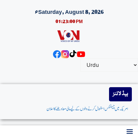
Saturday, August 8, 2026ء
01:23:01 PM
ہیڈ لائنز
امریکہ میں چینٹکس استعمال کرنے والوں کے لیے مالی معاوضے کا اعلان