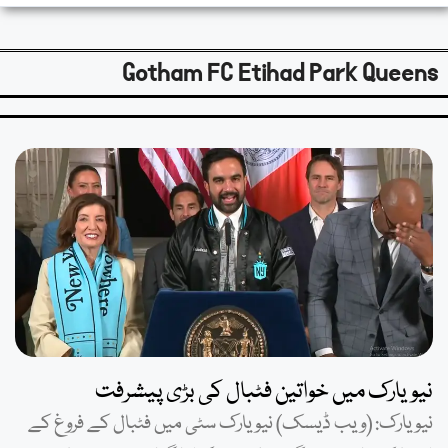
Gotham FC Etihad Park Queens
نیویارک میں خواتین فٹبال کی بڑی پیشرفت
نیویارک: (ویب ڈیسک) نیویارک سٹی میں فٹبال کے فروغ کے