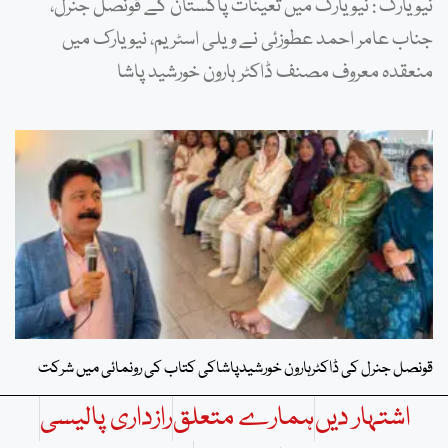
نیویارک : نیویارک میں تعینات پاکستان کے قونصل جنرل،
جناب عامر احمد عطوزئی نے ویلی اسٹریم، نیویارک میں
منعقدہ معروف مصنف ڈاکٹر ہارون خورشید پاشا
قونصل جنرل کی ڈاکٹرہارون خورشیدپاشاکی کتاب کی رونمائی میں شرکت
اشتہار دیں
ہمارے متعلق
رازداری پالیسی