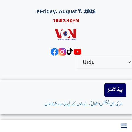
Friday, August 7, 2026ء
10:07:32 PM
ہیڈ لائنز
امریکہ میں چینٹکس استعمال کرنے والوں کے لیے مالی معاوضے کا اعلان