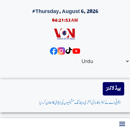
Thursday, August 6, 2026ء
04:21:53 AM
ہیڈ لائنز
ایم ٹی اے نےمیٹروکارڈکی آخری وینڈنگ مشینیوں کی نیلامی کااعلان کردیا