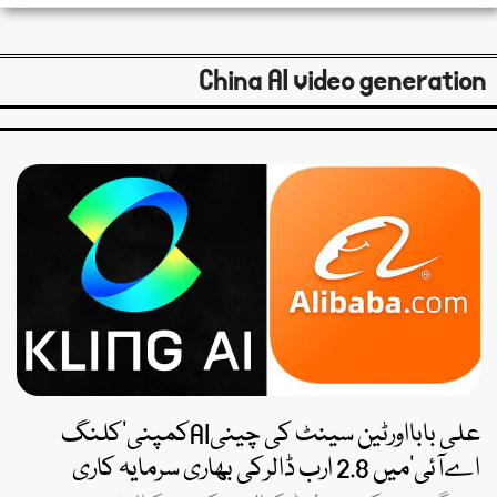
China AI video generation
علی بابااورٹین سینٹ کی چینیAIکمپنی’کلنگ
اےآئی’میں 2.8 ارب ڈالرکی بھاری سرمایہ کاری