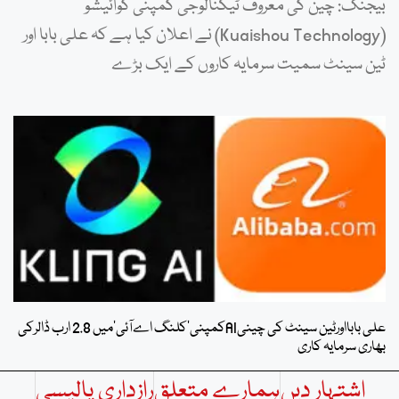
بیجنگ: چین کی معروف ٹیکنالوجی کمپنی کوائیشو
(Kuaishou Technology) نے اعلان کیا ہے کہ علی بابا اور
ٹین سینٹ سمیت سرمایہ کاروں کے ایک بڑے
علی بابااورٹین سینٹ کی چینیAIکمپنی’کلنگ اےآئی’میں 2.8 ارب ڈالرکی
بھاری سرمایہ کاری
اشتہار دیں
ہمارے متعلق
رازداری پالیسی