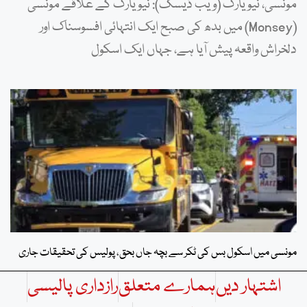
مونسی، نیویارک (ویب ڈیسک): نیویارک کے علاقے مونسی
(Monsey) میں بدھ کی صبح ایک انتہائی افسوسناک اور
دلخراش واقعہ پیش آیا ہے، جہاں ایک اسکول
مونسی میں اسکول بس کی ٹکر سے بچہ جاں بحق، پولیس کی تحقیقات جاری
اشتہار دیں
ہمارے متعلق
رازداری پالیسی