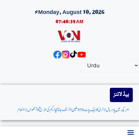
Monday, August 10, 2026ء
07:40:39 AM
ہیڈ لائنز
امریکہ میں پاوربال لاٹری کاجیک پاٹ 856 ملین ڈالرتک جاپہنچا: گیم کی تاریخ کاآٹھواں بڑاانعام