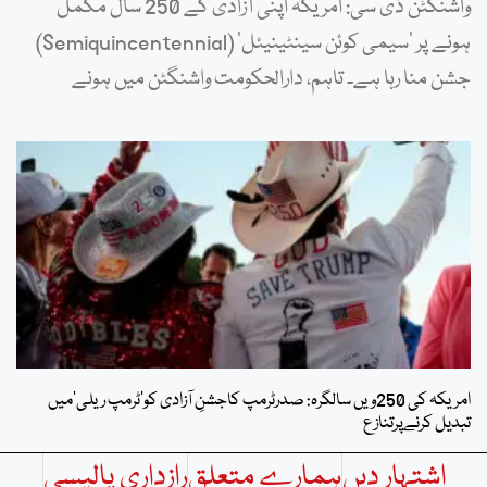
واشنگٹن ڈی سی: امریکہ اپنی آزادی کے 250 سال مکمل
ہونے پر ‘سیمی کوئن سینٹینیئل’ (Semiquincentennial)
جشن منا رہا ہے۔ تاہم، دارالحکومت واشنگٹن میں ہونے
امریکہ کی 250ویں سالگرہ: صدرٹرمپ کاجشنِ آزادی کو’ٹرمپ ریلی’میں
تبدیل کرنےپرتنازع
اشتہار دیں
ہمارے متعلق
رازداری پالیسی