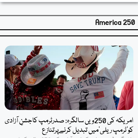
America 250
امریکہ کی 250ویں سالگرہ: صدرٹرمپ کاجشنِ آزادی
کو’ٹرمپ ریلی’میں تبدیل کرنےپرتنازع