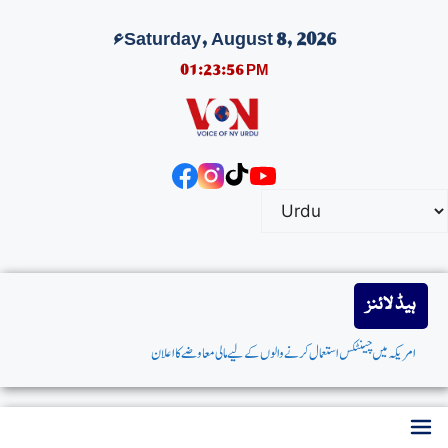
Saturday, August 8, 2026ء
01:23:57 PM
ہیڈ لائنز
امریکہ میں چینٹکس استعمال کرنے والوں کے لیے مالی معاوضے کا اعلان