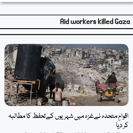
Aid workers killed Gaza
اقوامِ متحدہ نےغزہ میں شہریوں کےتحفظ کا مطالبہ
کر دیا