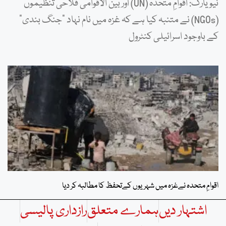
نیویارک: اقوامِ متحدہ (UN) اور بین الاقوامی فلاحی تنظیموں
(NGOs) نے متنبہ کیا ہے کہ غزہ میں نام نہاد “جنگ بندی”
کے باوجود اسرائیلی کنٹرول
اقوامِ متحدہ نےغزہ میں شہریوں کےتحفظ کا مطالبہ کر دیا
اشتہار دیں
ہمارے متعلق
رازداری پالیسی