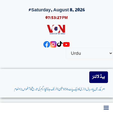
Saturday, August 8, 2026ء
07:53:27 PM
ہیڈ لائنز
امریکہ میں پاوربال لاٹری کاجیک پاٹ 856 ملین ڈالرتک جاپہنچا: گیم کی تاریخ کاآٹھواں بڑاانعام