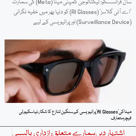
سان فرانسسکو: ٹیکنالوجی کمپنی میٹا (Meta) کی سمارٹ
‘اے آئی گلاسز’ (AI Glasses) کو دنیا بھر میں خفیہ نگرانی
(Surveillance Device) اور پرائیویسی کے لیے
میٹاکی’AI Glasses’پرائیویسی کےسنگین تنازع کا شکار،نیاسکیورٹی
فیچرمتعارف
اشتہار دیں
ہمارے متعلق
رازداری پالیسی