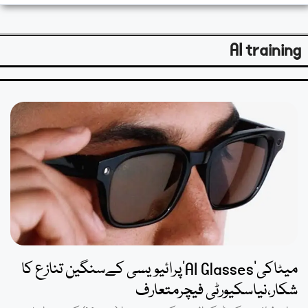
AI training
میٹاکی’AI Glasses’پرائیویسی کےسنگین تنازع کا
شکار،نیاسکیورٹی فیچرمتعارف