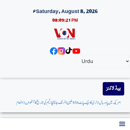
Saturday, August 8, 2026ء
08:09:22 PM
ہیڈ لائنز
امریکہ میں پاوربال لاٹری کاجیک پاٹ 856 ملین ڈالرتک جاپہنچا: گیم کی تاریخ کاآٹھواں بڑاانعام