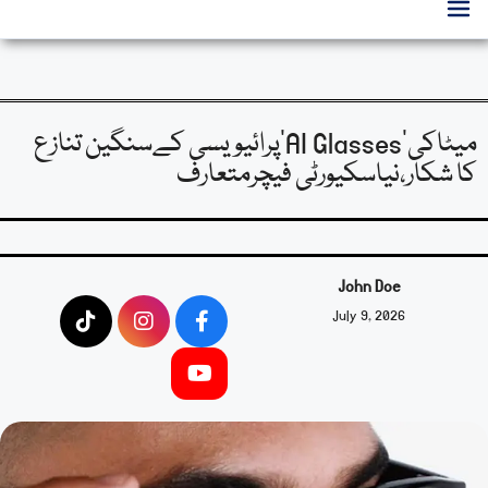
میٹاکی’AI Glasses’پرائیویسی کےسنگین تنازع
کا شکار،نیاسکیورٹی فیچرمتعارف
John Doe
July 9, 2026