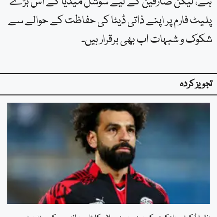
ہے، لیکن صارفین کے لیے سوشل میڈیا کے اس بڑے
پلیٹ فارم پر اپنے ذاتی ڈیٹا کی حفاظت کے حوالے سے
شکوک و شبہات اب بھی برقرار ہیں۔
تجویز کردہ