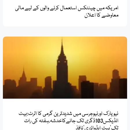
امریکہ میں چینٹکس استعمال کرنے والوں کے لیے مالی
معاوضے کا اعلان
نیویارک اورنیوجرسی میں شدیدترین گرمی کا الرٹ:ہیٹ
انڈیکس103ڈگری تک جانےکاخدشہ،ہفتہ کی رات
تک’ہیٹ ایڈوائزری‘نافذ