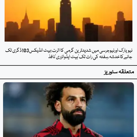
نیویارک اورنیوجرسی میں شدیدترین گرمی کا الرٹ:ہیٹ انڈیکس103ڈگری تک
جانےکاخدشہ،ہفتہ کی رات تک’ہیٹ ایڈوائزری‘نافذ
متعلقہ سٹوریز