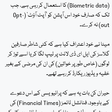
(Biometric data) کا استعمال کر رہی ہے، جب
تک کہ صارف خود اس آپشن کو ‘آپٹ آؤٹ’ (Opt-
out) نہ کرے۔
میٹا نے خود اعتراف کیا ہے کہ کئی شاطر صارفین
گلاسز کی ایل ای ڈی لائٹ پر ٹیپ لگا کر یا اسے توڑ کر
لوگوں (خاص طور پر خواتین) کی ان کی مرضی کے بغیر
خفیہ ویڈیوز ریکارڈ کر رہے تھے۔
حیران کن بات یہ ہے کہ پرائیویسی کے اس دعوے
کے باوجود، فنانشل ٹائمز (Financial Times) کی