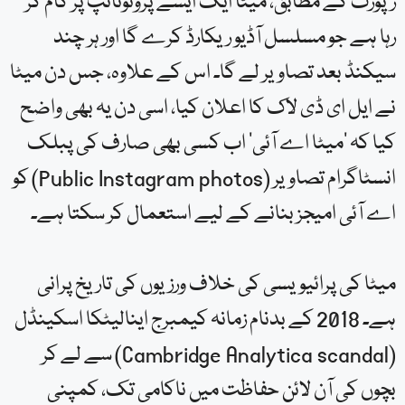
رپورٹ کے مطابق، میٹا ایک ایسے پروٹوٹائپ پر کام کر
رہا ہے جو مسلسل آڈیو ریکارڈ کرے گا اور ہر چند
سیکنڈ بعد تصاویر لے گا۔ اس کے علاوہ، جس دن میٹا
نے ایل ای ڈی لاک کا اعلان کیا، اسی دن یہ بھی واضح
کیا کہ ‘میٹا اے آئی’ اب کسی بھی صارف کی پبلک
انسٹاگرام تصاویر (Public Instagram photos) کو
اے آئی امیجز بنانے کے لیے استعمال کر سکتا ہے۔
میٹا کی پرائیویسی کی خلاف ورزیوں کی تاریخ پرانی
ہے۔ 2018 کے بدنام زمانہ کیمبرج اینالیٹکا اسکینڈل
(Cambridge Analytica scandal) سے لے کر
بچوں کی آن لائن حفاظت میں ناکامی تک، کمپنی