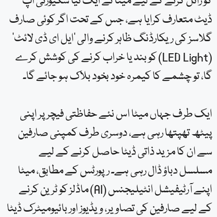
کو زائل کرنے کے لیے میٹا نے ایک نیا سکیورٹی اپ
ڈیٹ متعارف کرایا ہے، جس کے تحت اگر کوئی صارف
گلاسز کی ریکارڈنگ ظاہر کرنے والی ‘ایل ای ڈی لائٹ’
(LED Light) کو بند یا خراب کرنے کی کوشش کرے
گا، تو چشمے کا کیمرہ خود بخود بلاک ہو جائے گا۔
ایک طرف جہاں میٹا اس نئے حفاظتی فیچر پر اپنی
پیٹھ تھپتھا رہی ہے، دوسری طرف کمپنی صارفین
سے ان کا مزید ذاتی ڈیٹا حاصل کرنے کے لیے
مسلسل دباؤ ڈال رہی ہے۔ رپورٹس کے مطابق، میٹا
اپنے آرٹیفیشل انٹیلیجنس (AI) ماڈلز کو ٹرین کرنے
کے لیے صارفین کی تصاویر، ویڈیوز اور بائیومیٹرک ڈیٹا