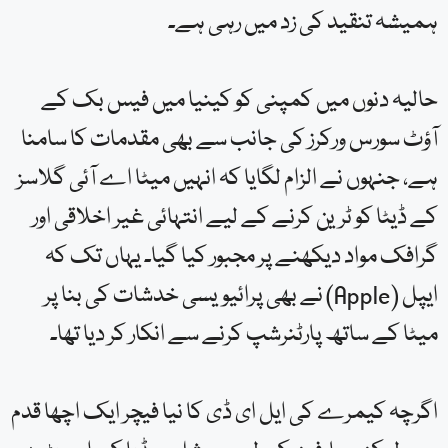
ہمیشہ تنقید کی زد میں رہی ہے۔
حالیہ دنوں میں کمپنی کو کینیا میں فیس بک کے
آؤٹ سورس ورکرز کی جانب سے بھی مقدمات کا سامنا
ہے، جنہوں نے الزام لگایا کہ انہیں میٹا اے آئی گلاسز
کے ڈیٹا کو ٹرین کرنے کے لیے انتہائی غیر اخلاقی اور
گرافک مواد دیکھنے پر مجبور کیا گیا۔ یہاں تک کہ
ایپل (Apple) نے بھی پرائیویسی خدشات کی بنا پر
میٹا کے ساتھ پارٹنرشپ کرنے سے انکار کر دیا تھا۔
اگرچہ کیمرے کی ایل ای ڈی کا نیا فیچر ایک اچھا قدم