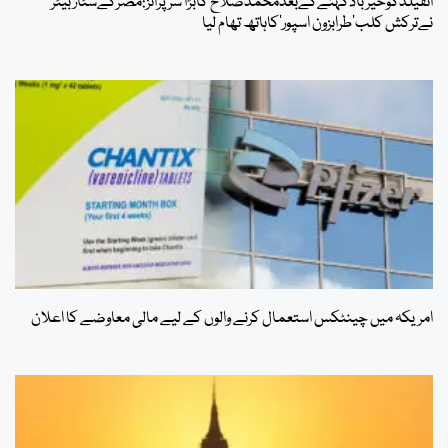
انفیلڈکوخیربادکہنےکےبعدمحمدصلاح کابڑا سرپرائز:مصرکےسٹاربیٹر
نےترکش کلب’طرابزون اسپور‘کاہاتھ تھام لیا
امریکہ میں چینٹکس استعمال کرنے والوں کے لیے مالی معاوضے کا اعلان