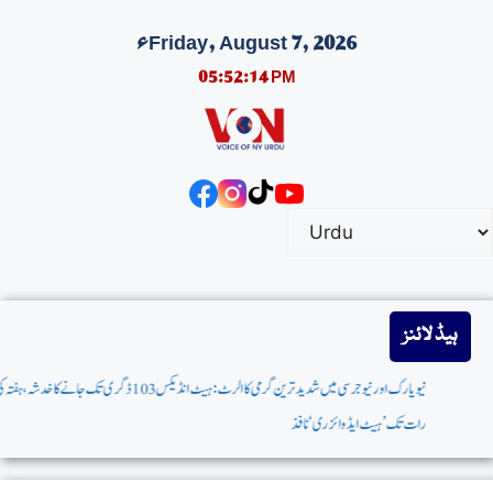
Friday, August 7, 2026ء
05:52:15 PM
ہیڈ لائنز
نیویارک اورنیوجرسی میں شدیدترین گرمی کا الرٹ:ہیٹ انڈیکس103ڈگری تک جانےکاخدشہ،ہفتہ کی
رات تک’ہیٹ ایڈوائزری‘نافذ