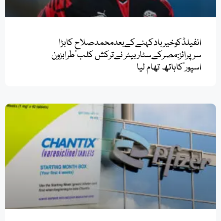
انفیلڈکوخیربادکہنےکےبعدمحمدصلاح کابڑا
سرپرائز:مصرکےسٹاربیٹر نےترکش کلب’طرابزون
اسپور‘کاہاتھ تھام لیا