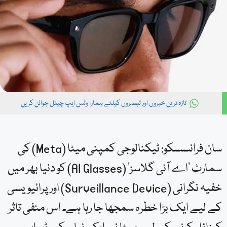
تازہ ترین خبروں اور تبصروں کیلئے ہمارا وٹس ایپ چینل جوائن کریں
سان فرانسسکو: ٹیکنالوجی کمپنی میٹا (Meta) کی
سمارٹ ‘اے آئی گلاسز’ (AI Glasses) کو دنیا بھر میں
خفیہ نگرانی (Surveillance Device) اور پرائیویسی
کے لیے ایک بڑا خطرہ سمجھا جا رہا ہے۔ اس منفی تاثر