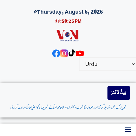
Thursday, August 6, 2026ء
11:50:25 PM
ہیڈ لائنز
نیویارک میں شدیدگرمی اورطوفان کاالرٹ،میئر زوہران ممدانی نےشہریوں کواحتیاط کی ہدایت کردی