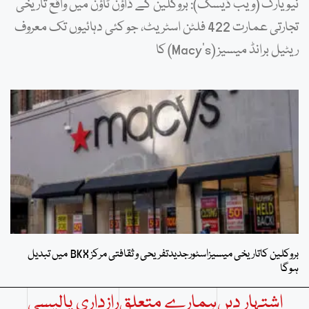
نیویارک (ویب ڈیسک): بروکلین کے ڈاؤن ٹاؤن میں واقع تاریخی
تجارتی عمارت 422 فلٹن اسٹریٹ، جو کئی دہائیوں تک معروف
ریٹیل برانڈ میسیز (Macy’s) کا
بروکلین کاتاریخی میسیزاسٹورجدیدتفریحی و ثقافتی مرکز BKX میں تبدیل
ہوگا
اشتہار دیں
ہمارے متعلق
رازداری پالیسی