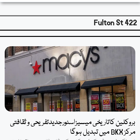
422 Fulton St
بروکلین کاتاریخی میسیزاسٹورجدیدتفریحی و ثقافتی
مرکز BKX میں تبدیل ہوگا