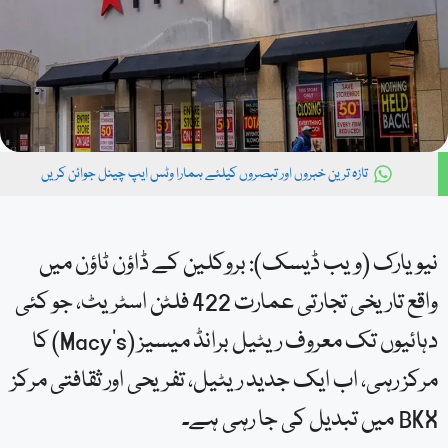
تازہ ترین خبروں اور تبصروں کیلئے ہمارا وٹس ایپ چینل جوائن کریں
نیویارک (ویب ڈیسک): بروکلین کے ڈاؤن ٹاؤن میں
واقع تاریخی تجارتی عمارت 422 فلٹن اسٹریٹ، جو کئی
دہائیوں تک معروف ریٹیل برانڈ میسیز (Macy’s) کا
مرکز رہی، اب ایک جدید ریٹیل، تفریحی اور ثقافتی مرکز
BKX میں تبدیل کی جا رہی ہے۔