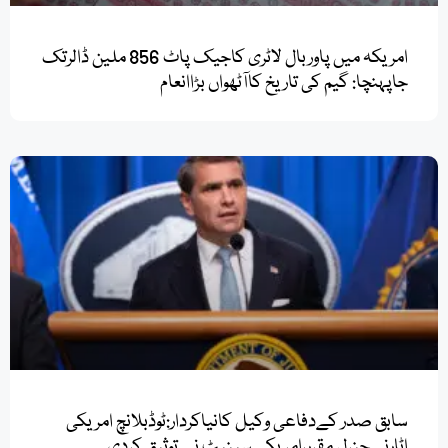
امریکہ میں پاوربال لاٹری کاجیک پاٹ 856 ملین ڈالرتک
جاپہنچا: گیم کی تاریخ کاآٹھواں بڑاانعام
سابق صدر کےدفاعی وکیل کانیاکردار:ٹوڈبلانچ امریکی
اٹارنی جنرل مقرر،امریکی سینیٹ نے توثیق کردی