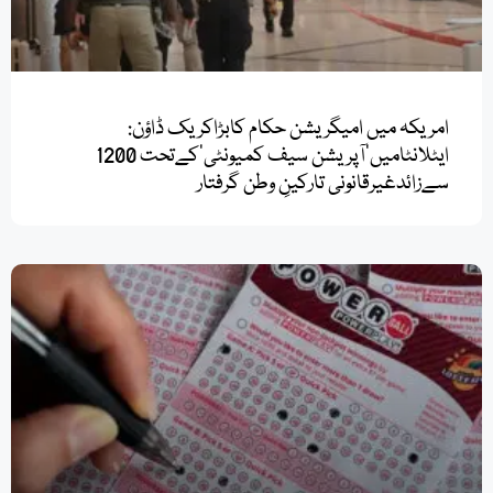
امریکہ میں امیگریشن حکام کابڑاکریک ڈاؤن:
ایٹلانٹامیں’آپریشن سیف کمیونٹی‘کےتحت 1200
سےزائدغیرقانونی تارکینِ وطن گرفتار