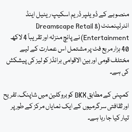
منصوبے کے ڈویلپر ڈریم اسکیپ ریٹیل اینڈ
انٹرٹینمنٹ (Dreamscape Retail &
Entertainment) نے پانچ منزلہ اور تقریباً 4 لاکھ
40 ہزار مربع فٹ پر مشتمل اس عمارت کے لیے
مختلف قومی اور بین الاقوامی برانڈز کو لیز کی پیشکش
کی ہے۔
کمپنی کے مطابق BKX کو بروکلین میں شاپنگ، تفریح
اور ثقافتی سرگرمیوں کے ایک نمایاں مرکز کے طور پر
تیار کیا جا رہا ہے۔