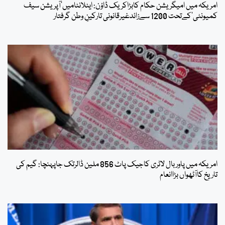
امریکہ میں امیگریشن حکام کابڑاکریک ڈاؤن: ایٹلانٹامیں’آپریشن سیف
کمیونٹی‘کےتحت 1200 سےزائدغیرقانونی تارکینِ وطن گرفتار
امریکہ میں پاوربال لاٹری کاجیک پاٹ 856 ملین ڈالرتک جاپہنچا: گیم کی
تاریخ کاآٹھواں بڑاانعام