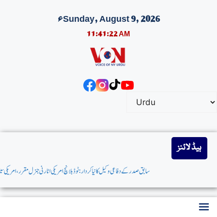
Sunday, August 9, 2026ء
11:41:23 AM
ہیڈ لائنز
سابق صدر کےدفاعی وکیل کانیاکردار:ٹوڈبلانچ امریکی اٹارنی جنرل مقرر،امریکی سینیٹ نے توثیق کردی