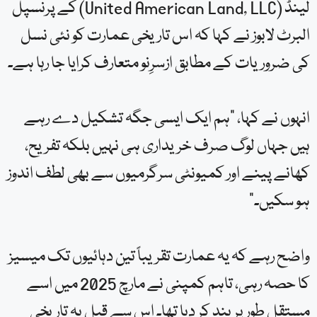
لینڈ (United American Land, LLC) کے پرنسپل
البرٹ لابوز نے کہا کہ اس تاریخی عمارت کو نئی نسل
کی ضروریات کے مطابق ازسرِنو متعارف کرایا جا رہا ہے۔
انہوں نے کہا، “ہم ایک ایسی جگہ تشکیل دے رہے
ہیں جہاں لوگ صرف خریداری ہی نہیں بلکہ تفریح،
کھانے پینے اور کمیونٹی سرگرمیوں سے بھی لطف اندوز
ہو سکیں۔”
واضح رہے کہ یہ عمارت تقریباً تین دہائیوں تک میسیز
کا حصہ رہی، تاہم کمپنی نے مارچ 2025 میں اسے
مستقل طور پر بند کر دیا تھا۔ اس سے قبل یہ تاریخی