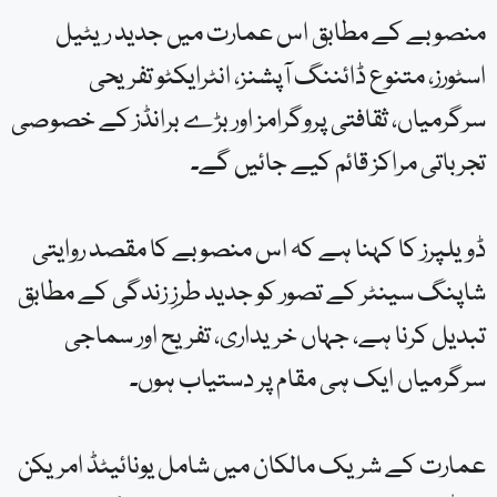
منصوبے کے مطابق اس عمارت میں جدید ریٹیل
اسٹورز، متنوع ڈائننگ آپشنز، انٹرایکٹو تفریحی
سرگرمیاں، ثقافتی پروگرامز اور بڑے برانڈز کے خصوصی
تجرباتی مراکز قائم کیے جائیں گے۔
ڈویلپرز کا کہنا ہے کہ اس منصوبے کا مقصد روایتی
شاپنگ سینٹر کے تصور کو جدید طرزِ زندگی کے مطابق
تبدیل کرنا ہے، جہاں خریداری، تفریح اور سماجی
سرگرمیاں ایک ہی مقام پر دستیاب ہوں۔
عمارت کے شریک مالکان میں شامل یونائیٹڈ امریکن