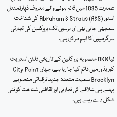
عمارت 1885 میں قائم ہونے والے معروف ڈپارٹمنٹل
اسٹور Abraham & Straus (A&S) کی شناخت
سمجھی جاتی تھی اور برسوں تک بروکلین کی تجارتی
سرگرمیوں کا اہم مرکز رہی۔
نیا BKX منصوبہ بروکلین کے تاریخی فلٹن اسٹریٹ
کوریڈور میں قائم کیا جا رہا ہے، جہاں City Point
Brooklyn سمیت متعدد جدید ترقیاتی منصوبے
پہلے ہی علاقے کی تجارتی اور ثقافتی شناخت کو نئی
شکل دے رہے ہیں۔