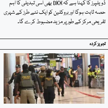
ڈویلپرز کا کہنا ہے کہ BKX بھی اسی تبدیلی کا اہم
حصہ ثابت ہوگا اور بروکلین کو ایک نئے طرز کے شہری
تفریحی مرکز کے طور پر مزید مضبوط کرے گا۔
تجویز کردہ