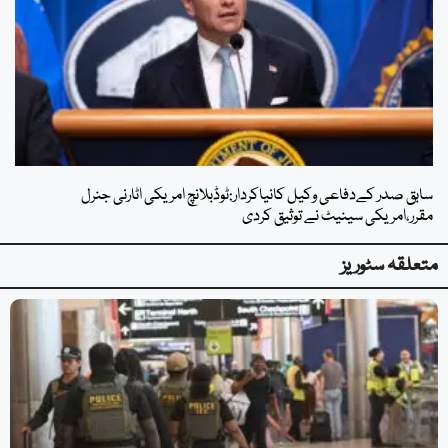
سابق صدر کےدفاعی وکیل کانیاکردار:ٹوڈبلانچ امریکی اٹارنی جنرل
مقرر،امریکی سینیٹ نے توثیق کردی
متعلقہ سٹوریز