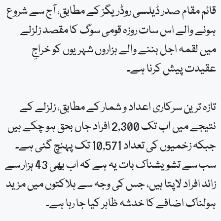
قائم مقام صدر ڈیلسی روڈریگز کے مطابق، آج سے شروع
ہونے والے اس سات روزہ قومی سوگ کا مقصد زلزلے
میں لقمہ اجل بننے والے ہزاروں شہریوں کو خراجِ
عقیدت پیش کرنا ہے۔
تازہ ترین سرکاری اعداد و شمار کے مطابق، زلزلے کے
نتیجے میں اب تک 2,300 افراد جاں بحق ہو چکے ہیں
جبکہ زخمیوں کی تعداد 10,571 تک پہنچ گئی ہے۔
سب سے تشویشناک بات یہ ہے کہ اب بھی 43 ہزار سے
زائد افراد لاپتا ہیں، جس کی وجہ سے ہلاکتوں میں مزید
ہولناک اضافے کا خدشہ ظاہر کیا جا رہا ہے۔