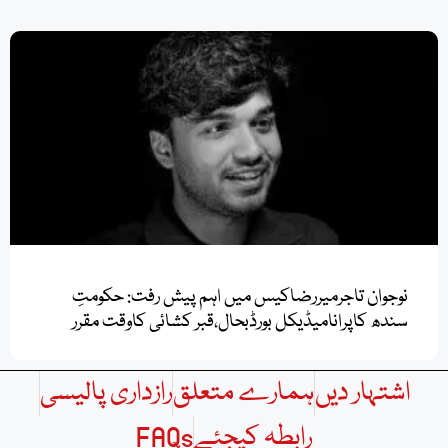
نوجوان تاجرمیررضاکیس میں اہم پیش رفت: حکومتِ
سندھ کاپرانامیڈیکل بورڈبحال،قبر کشائی کاوقت مقرر
اشتہار دیں
ہمارے متعلق
رازداری پالیسی