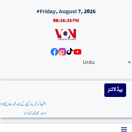
Friday, August 7, 2026ء
08:36:36 PM
ہیڈ لائنز
انفیلڈکوخیربادکہنےکےبعدمحمدصلاح کابڑا سرپرائز:مصرکےسٹاربیٹر نےترکش کلب’طرابزون
اسپور‘کاہاتھ تھام لیا