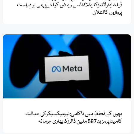
امریکی ایوی ایشن کی تاریخ میں نئی پیشرفت:
ڈیلٹاایئرلائنزکاایٹلانٹاسے ریاض کیلئےپہلی براہِ راست
پروازوں کااعلان
بچوں کےتحفظ میں ناکامی:نیومیکسیکوکی عدالت
کامیٹاپرمزید567 ملین ڈالرزکابھاری جرمانہ