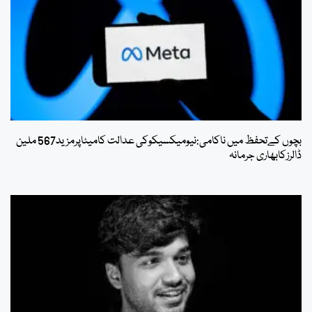
بچوں کےتحفظ میں ناکامی:نیومیکسیکوکی عدالت کامیٹاپرمزید567 ملین
ڈالرزکابھاری جرمانہ