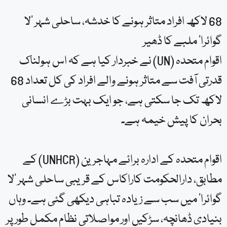
68 لاکھ افراد متاثر ہونے کا خدشہ، ساحلی شہر ‘لا
گوائرا’ ملبے کا ڈھیر
اقوام متحدہ (UN) نے خبردار کیا ہے کہ اس ہولناک
قدرتی آفت سے متاثر ہونے والے افراد کی کل تعداد 68
لاکھ تک جا سکتی ہے، جو ایک بہت بڑے انسانی
بحران کا پیش خیمہ ہے۔
اقوام متحدہ کے ادارہ برائے مہاجرین (UNHCR) کے
مطابق، دارالحکومت کاراکاس کے قریبی ساحلی شہر ‘لا
گوائرا’ میں سب سے زیادہ تباہی دیکھی گئی ہے۔ وہاں