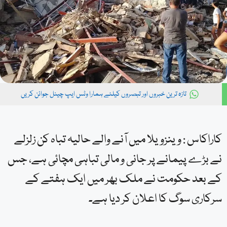
تازہ ترین خبروں اور تبصروں کیلئے ہمارا وٹس ایپ چینل جوائن کریں
کاراکاس : وینزویلا میں آنے والے حالیہ تباہ کن زلزلے
نے بڑے پیمانے پر جانی و مالی تباہی مچائی ہے، جس
کے بعد حکومت نے ملک بھر میں ایک ہفتے کے
سرکاری سوگ کا اعلان کر دیا ہے۔