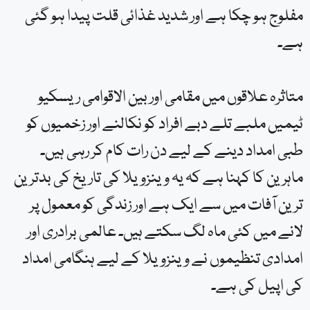
بنیادی ڈھانچہ، سڑکیں اور مواصلاتی نظام مکمل طور پر
مفلوج ہو چکا ہے اور شدید غذائی قلت پیدا ہو گئی
ہے۔
متاثرہ علاقوں میں مقامی اور بین الاقوامی ریسکیو
ٹیمیں ملبے تلے دبے افراد کو نکالنے اور زخمیوں کو
طبی امداد دینے کے لیے دن رات کام کر رہی ہیں۔
ماہرین کا کہنا ہے کہ یہ وینزویلا کی تاریخ کی بدترین
ترین آفات میں سے ایک ہے اور زندگی کو معمول پر
لانے میں کئی ماہ لگ سکتے ہیں۔ عالمی برادری اور
امدادی تنظیموں نے وینزویلا کے لیے ہنگامی امداد
کی اپیل کی ہے۔