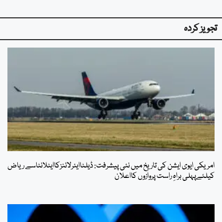
تجویز کردہ
امریکی ایوی ایشن کی تاریخ میں نئی پیشرفت: ڈیلٹاایئرلائنزکاایٹلانٹاسے ریاض
کیلئےپہلی براہِ راست پروازوں کااعلان