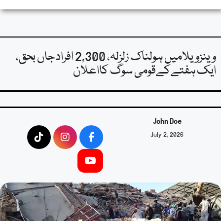
وینزویلامیں ہولناک زلزلہ، 2,300 افرادجاں بحق،
ایک ہفتےکےقومی سوگ کااعلان
John Doe
July 2, 2026