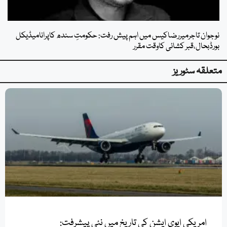
نوجوان تاجرمیررضاکیس میں اہم پیش رفت: حکومتِ سندھ کاپرانامیڈیکل
بورڈبحال،قبر کشائی کاوقت مقرر
متعلقہ سٹوریز