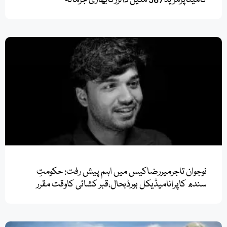
نوجوان تاجرمیررضاکیس میں اہم پیش رفت: حکومتِ
سندھ کاپرانامیڈیکل بورڈبحال،قبر کشائی کاوقت مقرر