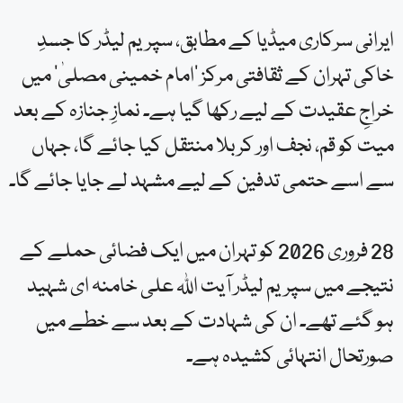
ایرانی سرکاری میڈیا کے مطابق، سپریم لیڈر کا جسدِ
خاکی تہران کے ثقافتی مرکز ’امام خمینی مصلیٰ‘ میں
خراجِ عقیدت کے لیے رکھا گیا ہے۔ نمازِ جنازہ کے بعد
میت کو قم، نجف اور کربلا منتقل کیا جائے گا، جہاں
سے اسے حتمی تدفین کے لیے مشہد لے جایا جائے گا۔
28 فروری 2026 کو تہران میں ایک فضائی حملے کے
نتیجے میں سپریم لیڈر آیت اللہ علی خامنہ ای شہید
ہو گئے تھے۔ ان کی شہادت کے بعد سے خطے میں
صورتحال انتہائی کشیدہ ہے۔