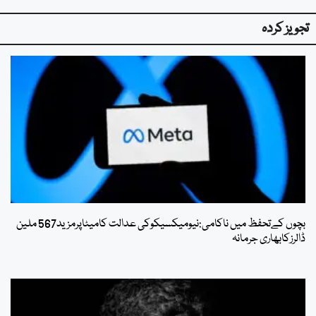
تجویز کردہ
بچوں کےتحفظ میں ناکامی:نیومیکسیکوکی عدالت کامیٹاپرمزید567 ملین
ڈالرزکابھاری جرمانہ