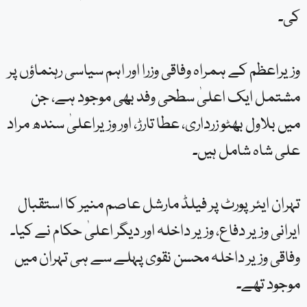
کی۔
وزیراعظم کے ہمراہ وفاقی وزرا اور اہم سیاسی رہنماؤں پر
مشتمل ایک اعلیٰ سطحی وفد بھی موجود ہے، جن
میں بلاول بھٹو زرداری، عطا تارڑ، اور وزیراعلیٰ سندھ مراد
علی شاہ شامل ہیں۔
تہران ایئرپورٹ پر فیلڈ مارشل عاصم منیر کا استقبال
ایرانی وزیر دفاع، وزیر داخلہ اور دیگر اعلیٰ حکام نے کیا۔
وفاقی وزیر داخلہ محسن نقوی پہلے سے ہی تہران میں
موجود تھے۔