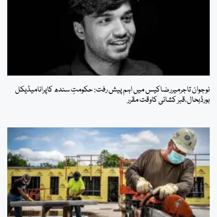
نوجوان تاجرمیررضاکیس میں اہم پیش رفت: حکومتِ سندھ کاپرانامیڈیکل
بورڈبحال،قبر کشائی کاوقت مقرر