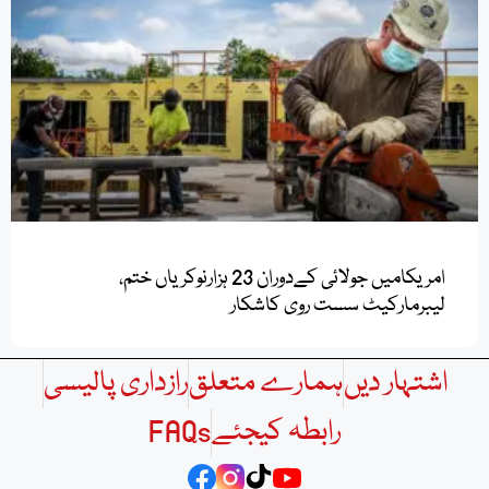
امریکامیں جولائی کےدوران 23 ہزارنوکریاں ختم،
لیبرمارکیٹ سست روی کاشکار
اشتہار دیں
ہمارے متعلق
رازداری پالیسی
رابطہ کیجئے
FAQs