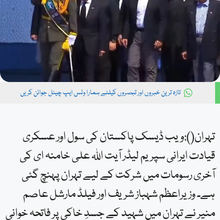
تازہ ترین خبروں اور تبصروں کیلئے ہمارا وٹس ایپ چینل جوائن کریں
تہران():ویب ڈیسک پاکستان کی سول اور عسکری
قیادت ایرانی سپریم لیڈر آیت اللہ علی خامنہ ای کی
آخری رسومات میں شرکت کے لیے تہران پہنچ گئی
ہے۔ وزیراعظم شہباز شریف اور فیلڈ مارشل عاصم
منیر نے تہران میں شہید کے جسدِ خاکی پر فاتحہ خوانی