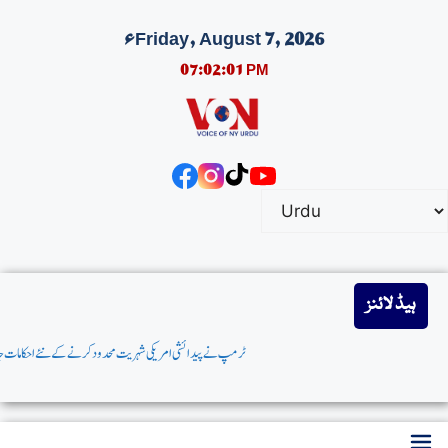
Friday, August 7, 2026ء
07:02:02 PM
ہیڈ لائنز
ٹرمپ نےپیدائشی امریکی شہریت محدودکرنےکے نئےاحکامات جاری کردیے