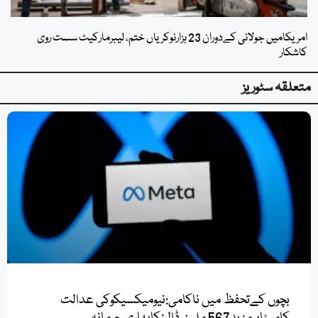
امریکامیں جولائی کےدوران 23 ہزارنوکریاں ختم، لیبرمارکیٹ سست روی
کاشکار
متعلقہ سٹوریز
بچوں کےتحفظ میں ناکامی:نیومیکسیکوکی عدالت
کامیٹاپرمزید567 ملین ڈالرزکابھاری جرمانہ