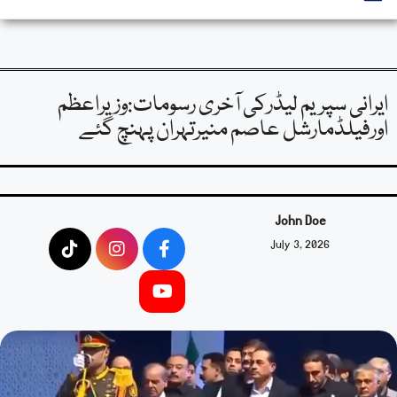
ایرانی سپریم لیڈرکی آخری رسومات:وزیراعظم
اورفیلڈمارشل عاصم منیرتہران پہنچ گئے
John Doe
July 3, 2026