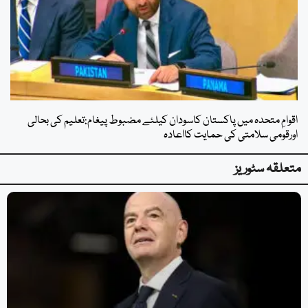
اقوامِ متحدہ میں پاکستان کاسودان کیلئے مضبوط پیغام:تعلیم کی بحالی
اورقومی سلامتی کی حمایت کااعادہ
متعلقہ سٹوریز