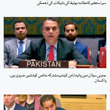
سےاستعفےکامطالبہ،یوئیفاکی بائیکاٹ کی دھمکی
جنوبی سوڈان میں پائیدارامن کیلئےمشترکہ عالمی کوششیں ضروری ہیں:
پاکستان