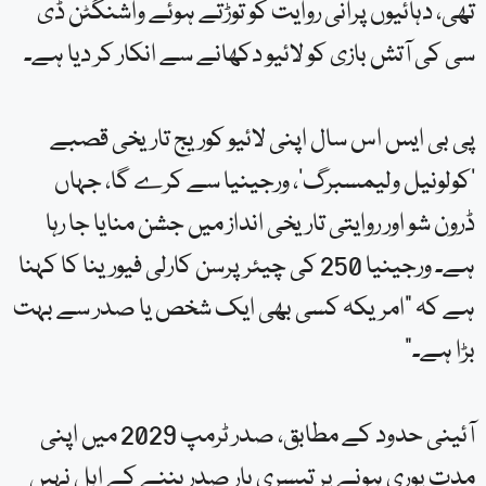
تھی، دہائیوں پرانی روایت کو توڑتے ہوئے واشنگٹن ڈی
سی کی آتش بازی کو لائیو دکھانے سے انکار کر دیا ہے۔
پی بی ایس اس سال اپنی لائیو کوریج تاریخی قصبے
‘کولونیل ولیمسبرگ’، ورجینیا سے کرے گا، جہاں
ڈرون شو اور روایتی تاریخی انداز میں جشن منایا جا رہا
ہے۔ ورجینیا 250 کی چیئرپرسن کارلی فیورینا کا کہنا
ہے کہ “امریکہ کسی بھی ایک شخص یا صدر سے بہت
بڑا ہے۔”
آئینی حدود کے مطابق، صدر ٹرمپ 2029 میں اپنی
مدت پوری ہونے پر تیسری بار صدر بننے کے اہل نہیں