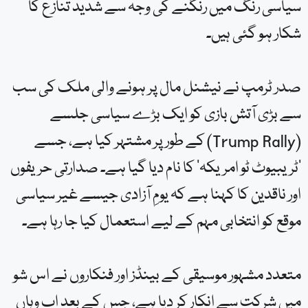
سیاسی رنگ میں رنگنے کی وجہ سے شدید تنازع کا
شکار ہو گئی ہیں۔
صدر ٹرمپ نے نیشنل مال پر ہونے والی ملک کی سب
سے بڑی آتش بازی کو ایک بڑے سیاسی جلسے
(Trump Rally) کے طور پر مشتہر کیا ہے، جسے
‘ٹریبیوٹ ٹو امریکہ’ کا نام دیا گیا ہے۔ صدارتی حریفوں
اور ناقدین کا کہنا ہے کہ یومِ آزادی جیسے غیر سیاسی
موقع کو انتخابی مہم کے لیے استعمال کیا جا رہا ہے۔
متعدد مشہور موسیقی کے بینڈز اور فنکاروں نے اس شو
میں شرکت سے انکار کر دیا ہے، جس کے بعد اب وہاں