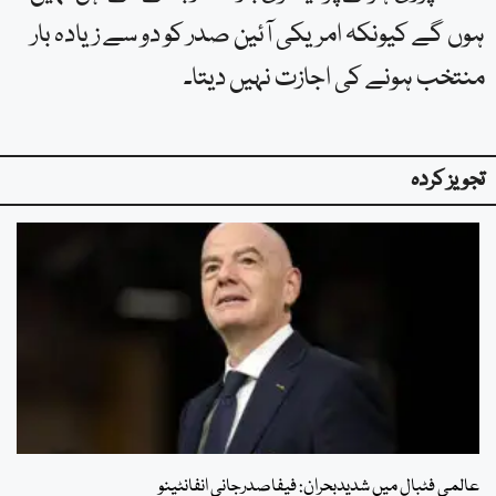
ہوں گے کیونکہ امریکی آئین صدر کو دو سے زیادہ بار
منتخب ہونے کی اجازت نہیں دیتا۔
تجویز کردہ
عالمی فٹبال میں شدیدبحران: فیفاصدرجانی انفانٹینو