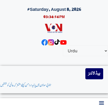
Saturday, August 8, 2026ء
03:34:15 PM
ہیڈ لائنز
جنوبی سوڈان میں پائیدارامن کیلئےمشترکہ عالمی کوششیں ضروری ہیں: پاکستان