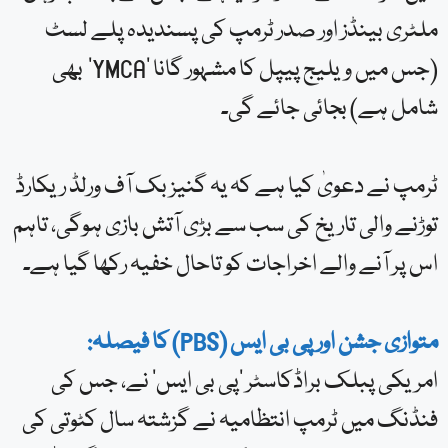
ملٹری بینڈز اور صدر ٹرمپ کی پسندیدہ پلے لسٹ
(جس میں ویلیج پیپل کا مشہور گانا ‘YMCA’ بھی
شامل ہے) بجائی جائے گی۔
ٹرمپ نے دعویٰ کیا ہے کہ یہ گنیز بک آف ورلڈ ریکارڈ
توڑنے والی تاریخ کی سب سے بڑی آتش بازی ہوگی، تاہم
اس پر آنے والے اخراجات کو تاحال خفیہ رکھا گیا ہے۔
متوازی جشن اور پی بی ایس (PBS) کا فیصلہ:
امریکی پبلک براڈکاسٹر ‘پی بی ایس’ نے، جس کی
فنڈنگ میں ٹرمپ انتظامیہ نے گزشتہ سال کٹوتی کی