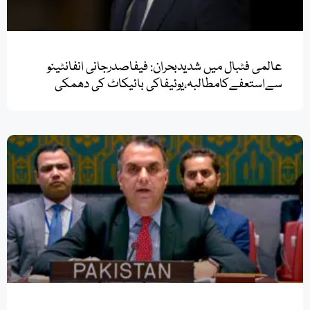
عالمی فٹبال میں شدیدبحران: فیفاصدرجانی انفانٹینو
سےاستعفےکامطالبہ،یوئیفاکی بائیکاٹ کی دھمکی