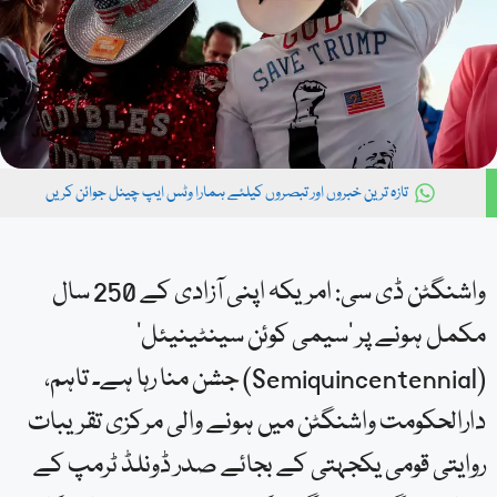
تازہ ترین خبروں اور تبصروں کیلئے ہمارا وٹس ایپ چینل جوائن کریں
واشنگٹن ڈی سی: امریکہ اپنی آزادی کے 250 سال
مکمل ہونے پر ‘سیمی کوئن سینٹینیئل’
(Semiquincentennial) جشن منا رہا ہے۔ تاہم،
دارالحکومت واشنگٹن میں ہونے والی مرکزی تقریبات
روایتی قومی یکجہتی کے بجائے صدر ڈونلڈ ٹرمپ کے