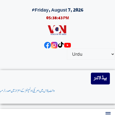
Friday, August 7, 2026ء
05:38:44 PM
ہیڈ لائنز
وائٹ ہاؤس میں امریکی اولمپئنزکےاعزازمیں صدرٹرمپ کی پروقار تقریب