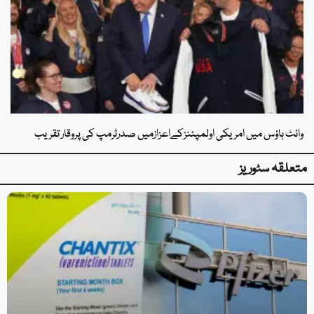
وائٹ ہاؤس میں امریکی اولمپئنزکےاعزازمیں صدرٹرمپ کی پروقار تقریب
متعلقہ سٹوریز