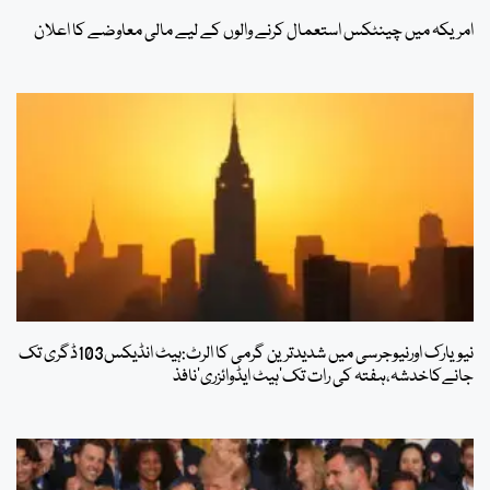
امریکہ میں چینٹکس استعمال کرنے والوں کے لیے مالی معاوضے کا اعلان
نیویارک اورنیوجرسی میں شدیدترین گرمی کا الرٹ:ہیٹ انڈیکس103ڈگری تک
جانےکاخدشہ،ہفتہ کی رات تک’ہیٹ ایڈوائزری‘نافذ