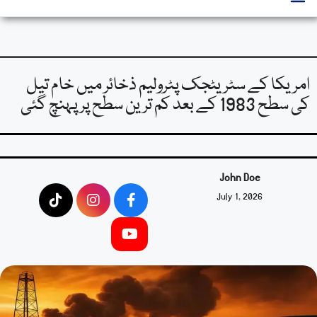
امریکا کے سٹریٹجک پٹرولیم ذخائر میں خام تیل
کی سطح 1983 کے بعد کم ترین سطح پر پہنچ گئی
John Doe
July 1, 2026