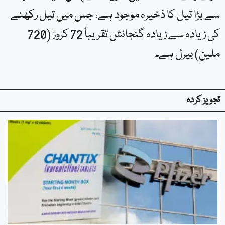
سے بڑا تیل کا ذخیرہ موجود ہے، جس میں تیل رکھنے
کی زیادہ سے زیادہ گنجائش تقریباً 72 کروڑ (720
ملین) بیرل ہے۔
تجویز کردہ