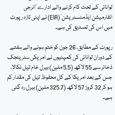
توانائی کے تحت کام کرنے والے ادارے ‘انرجی
انفارمیشن ایڈمنسٹریشن’ (EIA) نے اپنی تازہ رپورٹ
میں اس کی تصدیق کی ہے۔
رپورٹ کے مطابق، 26 جون کو ختم ہونے والے ہفتے
کے دوران توانائی کی کمپنیوں نے امریکی سٹریٹجک
ذخائر سے 55 لاکھ (5.5 ملین) بیرل خام تیل نکالا،
جس کے بعد امریکا کے کل محفوظ تیل کی مقدار کم
ہو کر 32 کروڑ 57 لاکھ (325.7 ملین) بیرل رہ گئی
ہے۔
یہ مئی 1983 کے بعد سے اب تک کی سب سے کم ترین