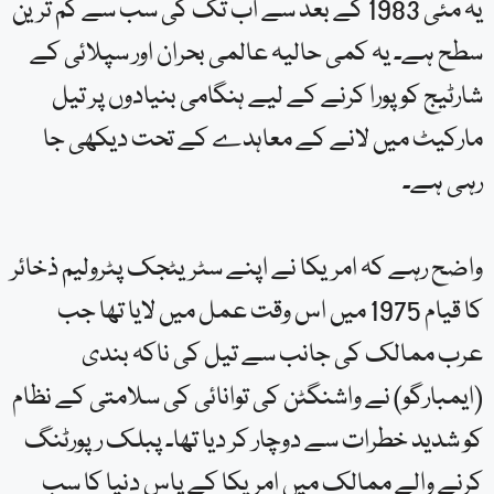
سطح ہے۔ یہ کمی حالیہ عالمی بحران اور سپلائی کے
شارٹیج کو پورا کرنے کے لیے ہنگامی بنیادوں پر تیل
مارکیٹ میں لانے کے معاہدے کے تحت دیکھی جا
رہی ہے۔
واضح رہے کہ امریکا نے اپنے سٹریٹجک پٹرولیم ذخائر
کا قیام 1975 میں اس وقت عمل میں لایا تھا جب
عرب ممالک کی جانب سے تیل کی ناکہ بندی
(ایمبارگو) نے واشنگٹن کی توانائی کی سلامتی کے نظام
کو شدید خطرات سے دوچار کر دیا تھا۔ پبلک رپورٹنگ
کرنے والے ممالک میں امریکا کے پاس دنیا کا سب