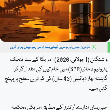
تازہ ترین خبروں اور تبصروں کیلئے ہمارا وٹس ایپ چینل جوائن کریں
واشنگٹن (1 جولائی، 2026): امریکا کے سٹریٹجک
پٹرولیم ذخائر (SPR) میں خام تیل کی مقدار گر کر
گزشتہ چار دہائیوں (43 سال) کی کم ترین سطح پر پہنچ
گئی ہے۔
خبر رساں ادارے ‘رائٹرز’ کے مطابق امریکی محکمہ