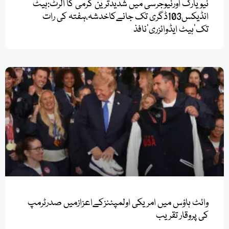
انڈیکس103ڈگری تک جانےکاخدشہ،ہفتہ کی رات
تک’ہیٹ ایڈوائزری‘نافذ
وائٹ ہاؤس میں امریکی اولمپئنزکےاعزازمیں صدرٹرمپ
کی پروقار تقریب