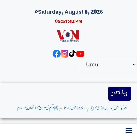
Saturday, August 8, 2026ء
05:57:43 PM
ہیڈ لائنز
امریکہ میں پاوربال لاٹری کاجیک پاٹ 856 ملین ڈالرتک جاپہنچا: گیم کی تاریخ کاآٹھواں بڑاانعام