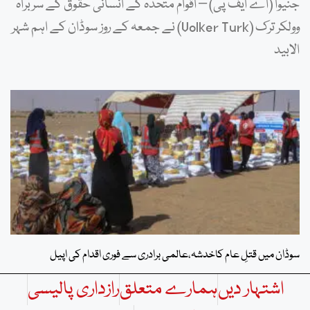
جنیوا (اے ایف پی) – اقوام متحدہ کے انسانی حقوق کے سربراہ
وولکر ترک (Volker Turk) نے جمعہ کے روز سوڈان کے اہم شہر
الابید
سوڈان میں قتلِ عام کاخدشہ،عالمی برادری سے فوری اقدام کی اپیل
اشتہار دیں
ہمارے متعلق
رازداری پالیسی