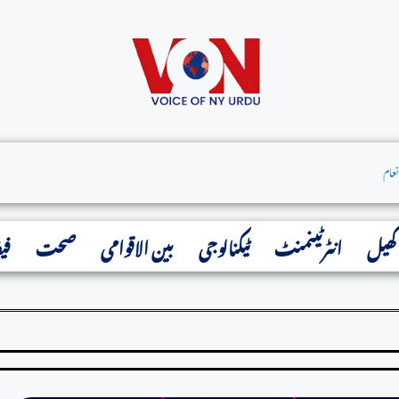
کھیل
انٹرٹینمنٹ
ٹیکنالوجی
بین الاقوامی
صحت
فی