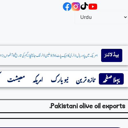
ہیڈ لائنز
امریکہ میں پاوربال لاٹری کاجیک پاٹ 856 ملین ڈالرتک جاپہنچا: گیم کی تاریخ کاآٹھواں بڑاانعام
پہلا صفحہ
تازہ ترین
نیو یارک
امریکہ
معیشت
Pakistani olive oil exports.