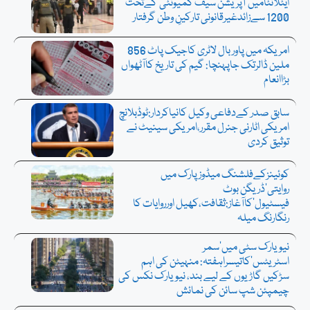
ایٹلانٹامیں’آپریشن سیف کمیونٹی‘کےتحت
1200 سےزائدغیرقانونی تارکینِ وطن گرفتار
امریکہ میں پاوربال لاٹری کاجیک پاٹ 856
ملین ڈالرتک جاپہنچا: گیم کی تاریخ کاآٹھواں
بڑاانعام
سابق صدر کےدفاعی وکیل کانیاکردار:ٹوڈبلانچ
امریکی اٹارنی جنرل مقرر،امریکی سینیٹ نے
توثیق کردی
کوئینزکےفلشنگ میڈوزپارک میں
روایتی’ڈریگن بوٹ
فیسٹیول‘کاآغاز:ثقافت،کھیل اورروایات کا
رنگارنگ میلہ
نیویارک سٹی میں’سمر
اسٹریٹس‘کاتیسراہفتہ: منہیٹن کی اہم
سڑکیں گاڑیوں کے لیے بند، نیویارک نکس کی
چیمپئن شپ سائن کی نمائش