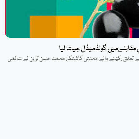
ل مقابلےمیں گولڈمیڈل جیت لیا
سے تعلق رکھنے والے محنتی کاشتکار محمد حسن ترین نے عالمی