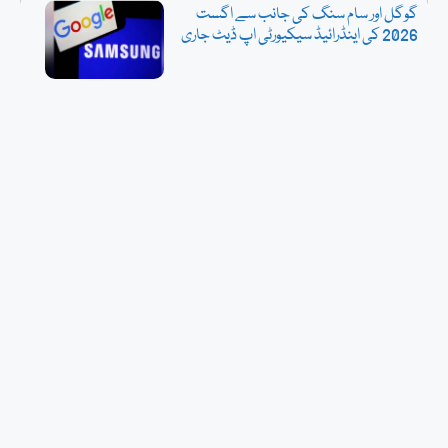
گوگل اور سام سنگ کی جانب سے اگست
2026 کی اینڈرائیڈ سیکیورٹی اپ ڈیٹ جاری