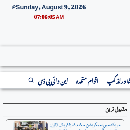
Sunday, August 9, 2026ء
07:06:05 AM
فا ورلڈ کپ
اقوام متحدہ
این وائی پی ڈی
مقبول ترین
امریکہ میں امیگریشن حکام کابڑاکریک ڈاؤن: