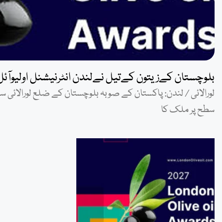
بلوچستان کےزیتون کےتیل نےلندن انٹرنیشنل اولیوآئ
لورالائی / لندن: پاکستان کے صوبہ بلوچستان کے ضلع لورالائی 
سطح پر ملک کا