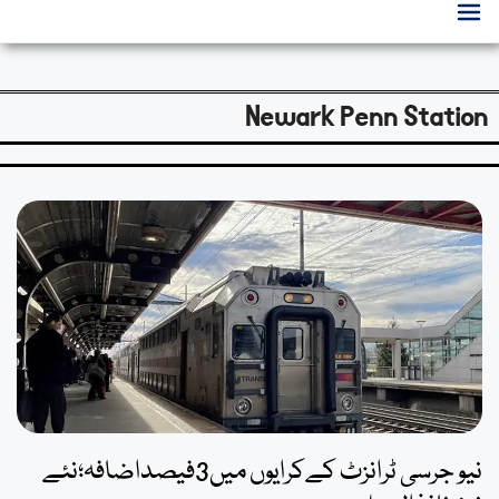
Newark Penn Station
نیو جرسی ٹرانزٹ کےکرایوں میں3فیصداضافہ؛نئے