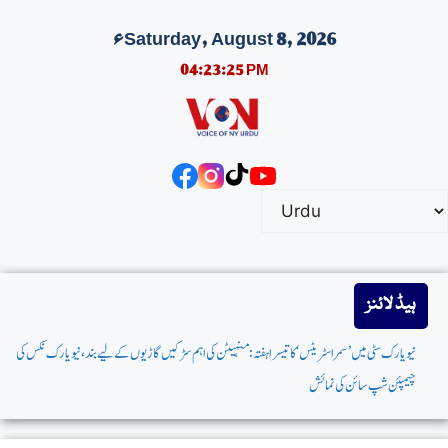
Saturday, August 8, 2026ء
04:23:25 PM
ہیڈ لائنز
نیویارک سٹی میں’سمر اسٹریٹس‘کاتیسراہفتہ: منہیٹن کی اہم سڑکیں گاڑیوں کے لیے بند، نیویارک نکس کی
چیمپئن شپ سائن کی نمائش