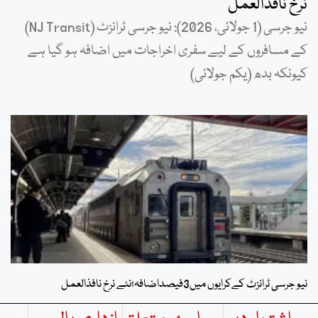
نرخ نافذالعمل
نیو جرسی (1 جولائی، 2026): نیو جرسی ٹرانزٹ (NJ Transit)
کے مسافروں کے لیے سفری اخراجات میں اضافہ ہو گیا ہے
کیونکہ بدھ (یکم جولائی)
نیو جرسی ٹرانزٹ کےکرایوں میں3فیصداضافہ؛نئے نرخ نافذالعمل