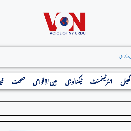
کھیل
انٹرٹینمنٹ
ٹیکنالوجی
بین الاقوامی
صحت
فی