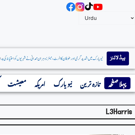
ہیڈ لائنز
پہلا صفحہ
تازہ ترین
نیو یارک
امریکہ
معیشت
L3Harris