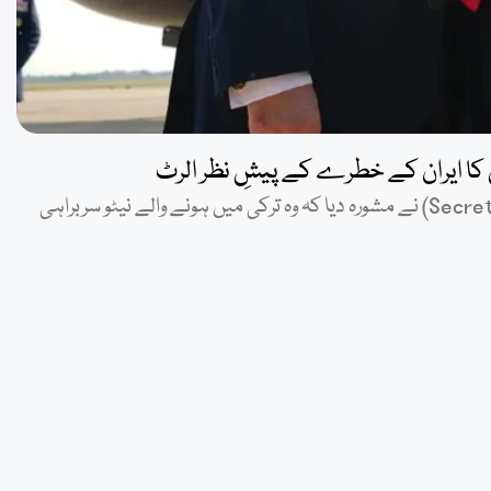
کا ایران کے خطرے کے پیشِ نظر الرٹ
واشنگٹن: امریکی صدر ڈونلڈ ٹرمپ کو سیکرٹ سروس (Secret Service) نے مشورہ دیا کہ وہ ترکی میں ہونے والے نیٹو سربراہی