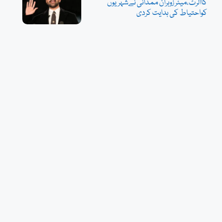
کاالرٹ،میئر زوہران ممدانی نےشہریوں
کواحتیاط کی ہدایت کردی