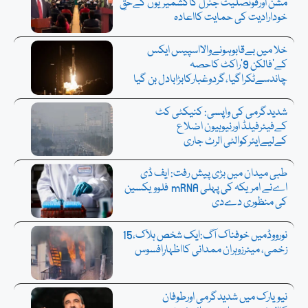
مشن اورقونصلیٹ جنرل کاکشمیریوں کےحقِ
خودارادیت کی حمایت کااعادہ
خلا میں بےقابوہونےوالااسپیس ایکس
کے’فالکن 9’راکٹ کاحصہ
چاندسےٹکراگیا،گردوغبارکابڑابادل بن گیا
شدیدگرمی کی واپسی: کنیکٹی کٹ
کےفیئرفیلڈ اورنیوہیون اضلاع
کےلیےایئرکوالٹی الرٹ جاری
طبی میدان میں بڑی پیش رفت: ایف ڈی
اےنے امریکہ کی پہلی mRNA فلوویکسین
کی منظوری دےدی
نورووڈمیں خوفناک آگ:ایک شخص ہلاک،15
زخمی، میئرزوہران ممدانی کااظہارِافسوس
نیویارک میں شدیدگرمی اورطوفان