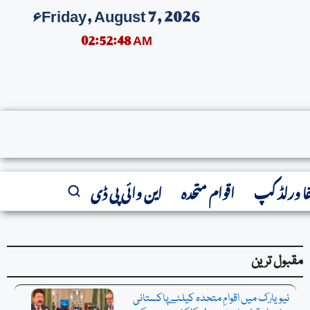
Friday, August 7, 2026ء
02:52:49 AM
فا ورلڈ کپ
اقوام متحدہ
این وائی پی ڈی
مقبول ترین
نیویارک میں اقوامِ متحدہ کیلئےپاکستانی