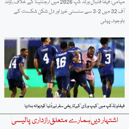
میامی: فیفا فٹبال ورلڈ کپ 2026 میں ارجنٹینا کے خلاف راؤنڈ
آف 32 میں 2-3 سے سنسنی خیز اور دل شکن شکست کے
باوجود، پہلی
فیفاورلڈکپ میں’کیپ ورڈی’کےتاریخی سفر نےدُنیا کودیوانہ بنادیا
اشتہار دیں
ہمارے متعلق
رازداری پالیسی