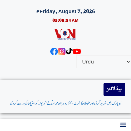
Friday, August 7, 2026ء
05:08:55 AM
ہیڈ لائنز
نیویارک میں شدیدگرمی اورطوفان کاالرٹ،میئر زوہران ممدانی نےشہریوں کواحتیاط کی ہدایت کردی