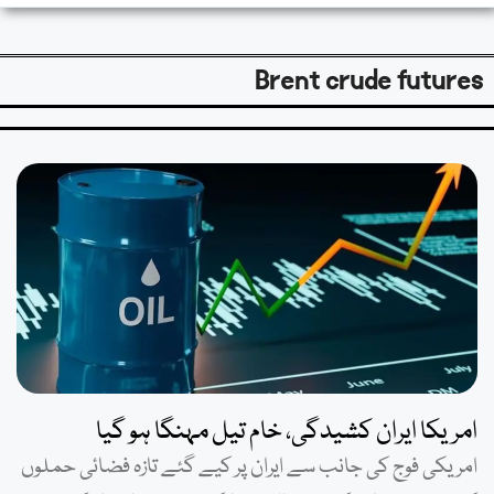
Brent crude futures
امریکا ایران کشیدگی، خام تیل مہنگا ہو گیا
امریکی فوج کی جانب سے ایران پر کیے گئے تازہ فضائی حملوں