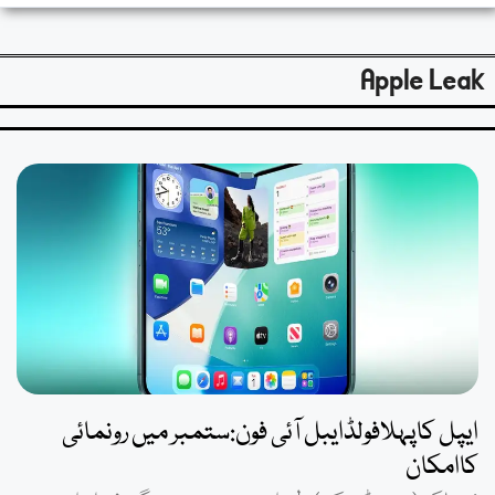
Apple Leak
ایپل کاپہلافولڈایبل آئی فون:ستمبر میں رونمائی
کاامکان