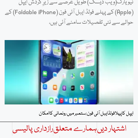
نیویارک(ویب ڈیسک) طویل عرصے سے زیرِ گردش ایپل
(Apple) کے پہلے فولڈ ایبل آئی فون (Foldable iPhone) کے
حوالے سے نئی تفصیلات سامنے آئی ہیں،
ایپل کاپہلافولڈایبل آئی فون:ستمبر میں رونمائی کاامکان
اشتہار دیں
ہمارے متعلق
رازداری پالیسی