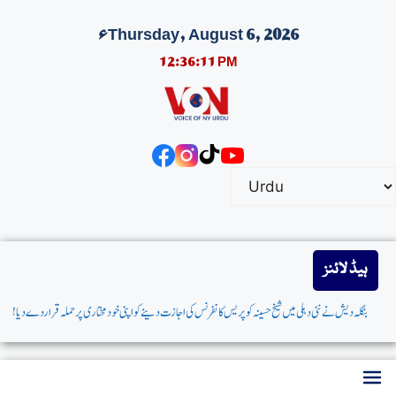
Thursday, August 6, 2026ء
12:36:12 PM
ہیڈ لائنز
بنگلہ دیش نےنئی دہلی میں شیخ حسینہ کو پریس کانفرنس کی اجازت دینےکواپنی خودمختاری پرحملہ قراردےدیا!