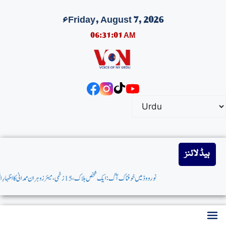
Friday, August 7, 2026ء
06:31:02 AM
ہیڈ لائنز
نورووڈمیں خوفناک آگ:ایک شخص ہلاک،15 زخمی، میئرزوہران ممدانی کااظہارِافسوس