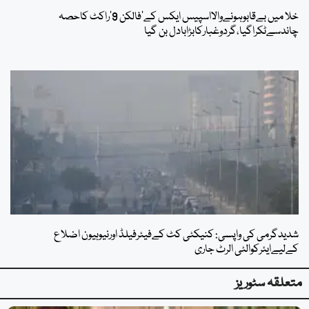
خلا میں بےقابوہونےوالااسپیس ایکس کے’فالکن 9’راکٹ کاحصہ
چاندسےٹکراگیا،گردوغبارکابڑابادل بن گیا
شدیدگرمی کی واپسی: کنیکٹی کٹ کےفیئرفیلڈ اورنیوہیون اضلاع
کےلیےایئرکوالٹی الرٹ جاری
متعلقہ سٹوریز