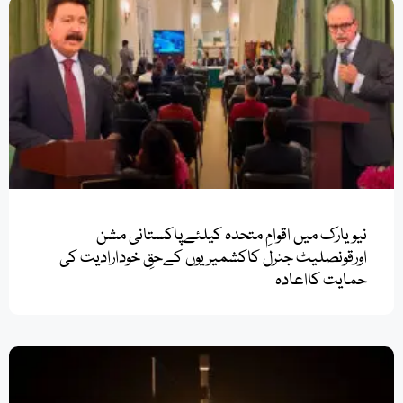
نیویارک میں اقوامِ متحدہ کیلئےپاکستانی مشن
اورقونصلیٹ جنرل کاکشمیریوں کےحقِ خودارادیت کی
حمایت کااعادہ