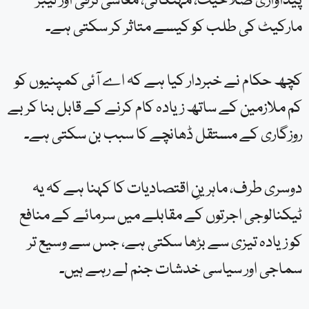
پیداواری صلاحیت، مہنگائی، معاشی ترقی اور لیبر
مارکیٹ کی طلب کو کیسے متاثر کر سکتی ہے۔
کچھ حکام نے خبردار کیا ہے کہ اے آئی کمپنیوں کو
کم ملازمین کے ساتھ زیادہ کام کرنے کے قابل بنا کر بے
روزگاری کے مستقل ڈھانچے کا سبب بن سکتی ہے۔
دوسری طرف، ماہرینِ اقتصادیات کا کہنا ہے کہ یہ
ٹیکنالوجی اجرتوں کے مقابلے میں سرمائے کے منافع
کو زیادہ تیزی سے بڑھا سکتی ہے، جس سے وسیع تر
سماجی اور سیاسی خدشات جنم لے رہے ہیں۔