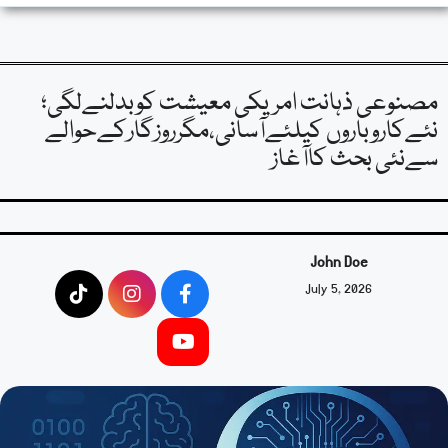
مصنوعی ذہانت امریکی معیشت کوبدلنےلگی؛
نئےکاروباروں کیلئےآسانی،مگرروزگارکےحوالے
سےنئی بحث کاآغاز
John Doe
July 5, 2026