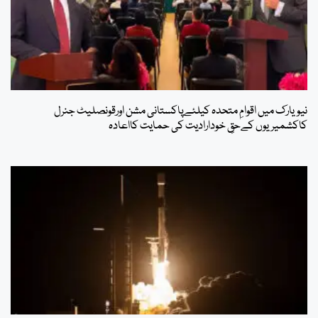
نیویارک میں اقوامِ متحدہ کیلئےپاکستانی مشن اورقونصلیٹ جنرل
کاکشمیریوں کےحقِ خودارادیت کی حمایت کااعادہ