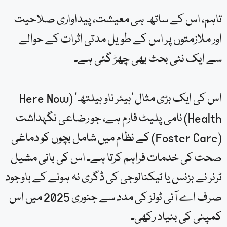
تاہم، اس کے ساتھ ہی معیشت، پیداواری صلاحیت
اور ملازمتوں پر اس کے طویل مدتی اثرات کے حوالے
سے ایک نئی بحث بھی چھڑ گئی ہے۔
اس کی ایک بڑی مثال ‘ہیئر ناو ہیلتھ’ (Here Now
Health) نامی پلیٹ فارم ہے، جو رضاعی نگہداشت
(Foster Care) کے نظام میں شامل بچوں کو دماغی
صحت کی خدمات فراہم کرتا ہے۔ اس کی بانی مشیل
ٹرنر نے بزنس یا ٹیکنالوجی کی ڈگری نہ ہونے کے باوجود
صرف اے آئی ٹولز کی مدد سے جنوری 2025 میں اس
کمپنی کی بنیاد رکھی۔