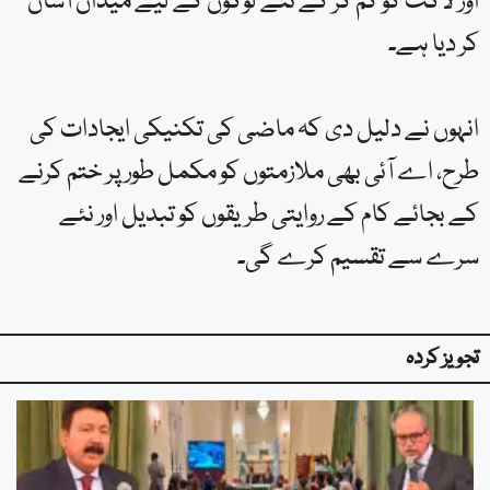
اور لاگت کو کم کر کے نئے لوگوں کے لیے میدان آسان
کر دیا ہے۔
انہوں نے دلیل دی کہ ماضی کی تکنیکی ایجادات کی
طرح، اے آئی بھی ملازمتوں کو مکمل طور پر ختم کرنے
کے بجائے کام کے روایتی طریقوں کو تبدیل اور نئے
سرے سے تقسیم کرے گی۔
تجویز کردہ