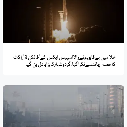
خلا میں بےقابوہونےوالااسپیس ایکس کے’فالکن 9’راکٹ
کاحصہ چاندسےٹکراگیا،گردوغبارکابڑابادل بن گیا