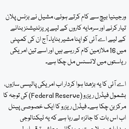
ورجینیا بیچ سے کام کرتے ہوئے، مشیل نے بزنس پلان
تیار کرنے اور سرمایہ کاروں کے لیے پریزنٹیشنز بنانے
کے لیے اے آئی کو اپنا مشیر بنایا۔ آج ان کی کمپنی
میں 16 ملازمین کام کر رہے ہیں اور اسے تین امریکی
ریاستوں میں لائسنس مل چکا ہے۔
اے آئی کا یہ بڑھتا ہوا کردار اب امریکی پالیسی سازوں،
بشمول فیڈرل ریزرو (Federal Reserve) کی توجہ کا
مرکز بن چکا ہے۔ فیڈرل ریزرو کا ایک خصوصی پینل
اب اس بات کا جائزہ لے رہا ہے کہ یہ ٹیکنالوجی