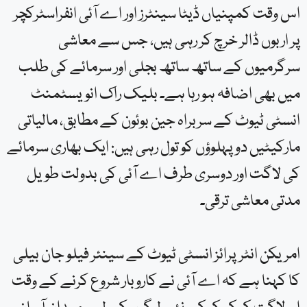
اس وقت کمپنیاں ڈیٹا سینٹرز اور اے آئی انفراسٹرکچر
پر اربوں ڈالر خرچ کر رہی ہیں، جس سے معاشی
سرگرمیوں کے ساتھ ساتھ بجلی اور سرمائے کی طلب
میں بھی اضافہ ہو رہا ہے۔ بلیک راک انویسٹمنٹ
انسٹی ٹیوٹ کے سربراہ جین بوئون کے مطابق، مالیاتی
مارکیٹیں دو پہلوؤں کو تول رہی ہیں: ایک بھاری سرمائے
کی لاگت اور دوسری طرف اے آئی کی بدولت طویل
مدتی معاشی ترقی۔
امریکن انٹرپرائز انسٹی ٹیوٹ کے سینئر فیلو جان بیلی
کا کہنا ہے کہ اے آئی نے کاروبار شروع کرنے کے وقت