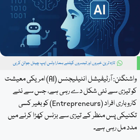
تازہ ترین خبروں اور تبصروں کیلئے ہمارا وٹس ایپ چینل جوائن کریں
واشنگٹن: آرٹیفیشل انٹیلیجنس (AI) امریکی معیشت
کو تیزی سے نئی شکل دے رہی ہے، جس سے نئے
کاروباری افراد (Entrepreneurs) کو بغیر کسی
تکنیکی پس منظر کے تیزی سے بزنس کھڑا کرنے میں
مدد مل رہی ہے۔