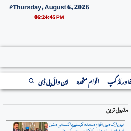
Thursday, August 6, 2026ء
06:24:46 PM
فا ورلڈ کپ
اقوام متحدہ
این وائی پی ڈی
مقبول ترین
نیویارک میں اقوامِ متحدہ کیلئےپاکستانی مشن