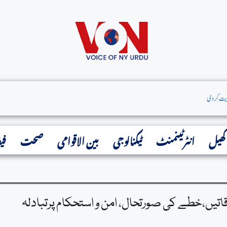
کھیل
انٹرٹینمنٹ
ٹیکنالوجی
بین الاقوامی
صحت
فی
تیں،خطے کی صورتحال، امن و استحکام پرتبادلہ