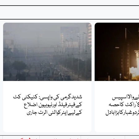
نےوالااسپیس
شدیدگرمی کی واپسی: کنیکٹی کٹ
ایکس کے’فالکن 9’راکٹ کاحصہ
کےفیئرفیلڈ اورنیوہیون اضلاع
دوغبارکابڑابادل
کےلیےایئرکوالٹی الرٹ جاری