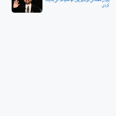
زوہران ممدانی نےشہریوں کواحتیاط کی ہدایت
کردی