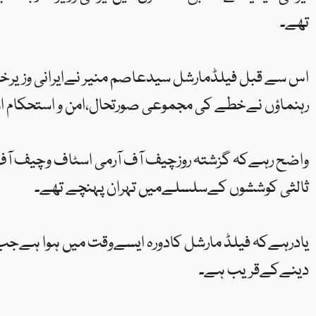
تھے۔
اس سے قبل فیلڈمارشل سیدعاصم منیر نےایرانی وزیرخ
رہنماؤں نےخطے کی مجموعی صورتحال،امن و استحکام اورس
واضح رہےکہ گزشتہ روزچیف آف آرمی اسٹاف وچیف آف ڈی
ثالثی کوششوں کےسلسلےمیں تہران پہنچے تھے۔
یادرہےکہ فیلڈ مارشل کادورہ ایسےوقت میں ہوا ہےجب ا
دینےکےقریب ہے۔