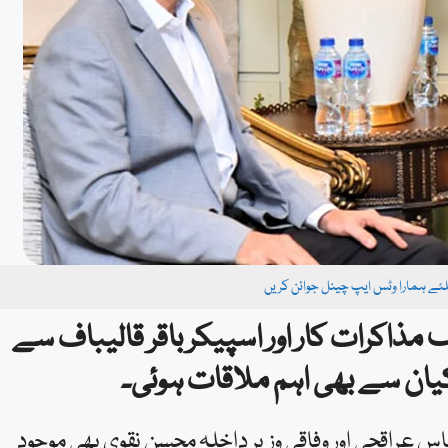
یلئے ہمارا وٹس ایپ چینل جوائن کریں
مذاکرات کار اور اسپیکر باقر قالیباف سے
یان سے بھی اہم ملاقات ہوئی۔
باس عراقچی اور وفاقی وزیر داخلہ محسن نقوی بھی موجود