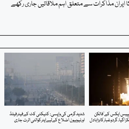
کا ایران مذاکرات سے متعلق اہم ملاقاتیں جاری رکھے
اسپیس ایکس کے’فالکن
شدیدگرمی کی واپسی: کنیکٹی کٹ کےفیئرفیلڈ
اگیا،گردوغبارکابڑابادل
اورنیوہیون اضلاع کےلیےایئرکوالٹی الرٹ جاری