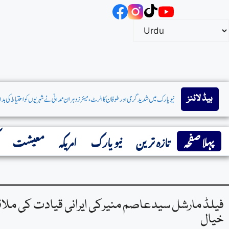
ہیڈ لائنز
نورووڈمیں خوفناک آگ:ایک شخص ہلاک،15 زخمی، میئرزوہران ممدانی کااظہارِافسوس
پہلا صفحہ
تازہ ترین
نیو یارک
امریکہ
معیشت
فیلڈ مارشل سیدعاصم منیرکی ایرانی قیادت کی ملاقا
خیال