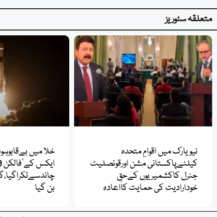
متعلقہ سٹوریز
نیویارک میں اقوامِ متحدہ
خلا میں بےقابوہو
کیلئےپاکستانی مشن اورقونصلیٹ
جنرل کاکشمیریوں کےحقِ
چاندسےٹکراگیا،گر
خودارادیت کی حمایت کااعادہ
بن گیا