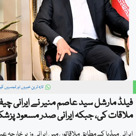
تازہ ترین خبروں اور تبصروں ک
فیلڈ مارشل سید عاصم منیر نے ایرانی چیف 
ملاقات کی، جبکہ ایرانی صدر مسعود پزشک
ایرانی میڈیا کےمطابق ملاقاتوں میں ایرانی وزیر خارجہ ع