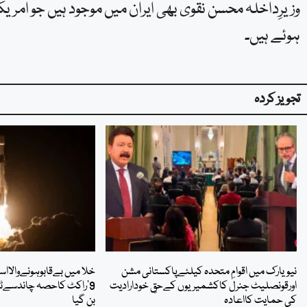
وزیرِداخلہ محسن نقوی بھی ایران میں موجود ہیں جو امری
ہوئے ہیں۔
تجویز کردہ
نیویارک میں اقوامِ متحدہ کیلئےپاکستانی مشن
خلا میں بےقابوہونےوالا
اورقونصلیٹ جنرل کاکشمیریوں کےحقِ خودارادیت
9’راکٹ کاحصہ چاندسےٹکر
کی حمایت کااعادہ
بن گیا