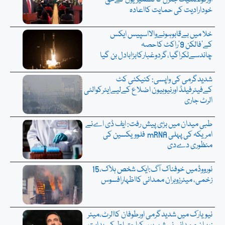
اورقونصلیٹ جنرل کاکشمیریوں کےحقِ
خودارادیت کی حمایت کااعادہ
خلا میں بےقابوہونےوالااسپیس ایکس
کے’فالکن 9’راکٹ کاحصہ
چاندسےٹکراگیا،گردوغبارکابڑابادل بن گیا
شدیدگرمی کی واپسی: کنیکٹی کٹ
کےفیئرفیلڈ اورنیوہیون اضلاع کےلیےایئرکوالٹی
الرٹ جاری
طبی میدان میں بڑی پیش رفت: ایف ڈی اےنے
امریکہ کی پہلی mRNA فلوویکسین کی
منظوری دےدی
نورووڈمیں خوفناک آگ:ایک شخص ہلاک،15
زخمی، میئرزوہران ممدانی کااظہارِافسوس
نیویارک میں شدیدگرمی اورطوفان کاالرٹ،میئر