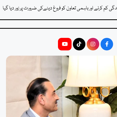
 کم کرنے اور باہمی تعاون کو فروغ دینےکی ضرورت پر زور دیا گیا